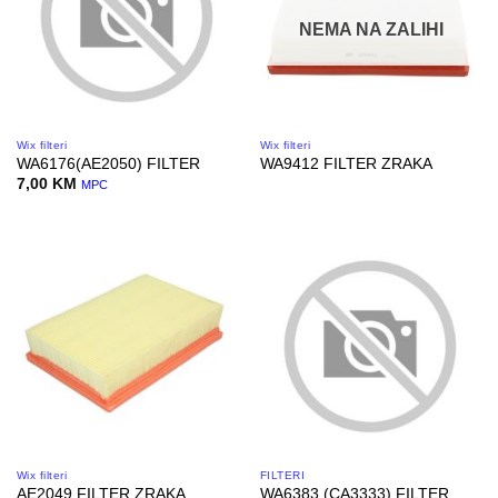
NEMA NA ZALIHI
Wix filteri
Wix filteri
WA6176(AE2050) FILTER
WA9412 FILTER ZRAKA
7,00
KM
MPC
Wix filteri
FILTERI
WA6383 (CA3333) FILTER
AE2049 FILTER ZRAKA