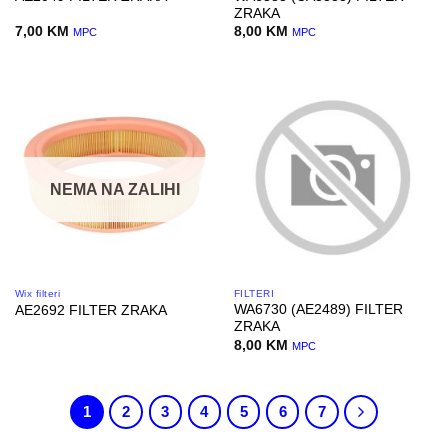
ZRAKA
7,00
KM
8,00
KM
MPC
MPC
NEMA NA ZALIHI
Wix filteri
FILTERI
WA6730 (AE2489) FILTER
AE2692 FILTER ZRAKA
ZRAKA
8,00
KM
MPC
1
2
3
4
5
6
7