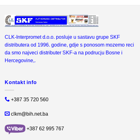
CLK-Interpromet d.o.o. posluje u sastavu grupe SKF
distributera od 1996. godine, gdje s ponosom mozemo reci
da smo najveci distributer SKF-a na podrucju Bosne i
Hercegovine,.
Kontakt info
+387 35 720 560
clkm@bih.net.ba
+387 62 995 767