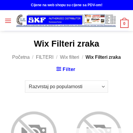
Skip
Cijene na web shopu su cijene sa PDV-om!
to
content
0
Wix Filteri zraka
Početna
/
FILTERI
/
Wix filteri
/
Wix Filteri zraka
Filter