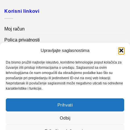
Korisni linkovi
Moj račun
Polica privatnosti
Upravljajte saglasnostima
Akcijski proizvodi
Kontakt info
Da bismo pružili najbolje iskustvo, koristimo tehnologije poput kolačića za
čuvanje i/ili pristup informacijama o uređaju. Saglasnost sa ovim
tehnologijama će nam omogućiti da obrađujemo podatke kao što su
Novosti
ponašanje pri pregledanju ili jedinstveni ID-ovi na ovoj veb lokaciji.
Nepristanak ili povlačenje saglasnosti može negativno uticati na određene
karakteristike i funkcije.
Sistem mjerenja vibracija – TURBO BLOWER
Prihvati
Sistem mjerenja vibracija – papir mašina 4
Certificirani partner za održavanje
Odbij