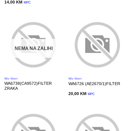
14,00
KM
MPC
NEMA NA ZALIHI
Wix filteri
Wix filteri
WA6738(CA9572)FILTER
WA6726 (AE2670/1)FILTER
ZRAKA
20,00
KM
MPC