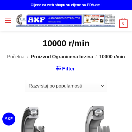
Skip
Cijene na web shopu su cijene sa PDV-om!
to
content
0
10000 r/min
Početna
/
Proizvod Ogranicena brzina
/
10000 r/min
Filter
SKF