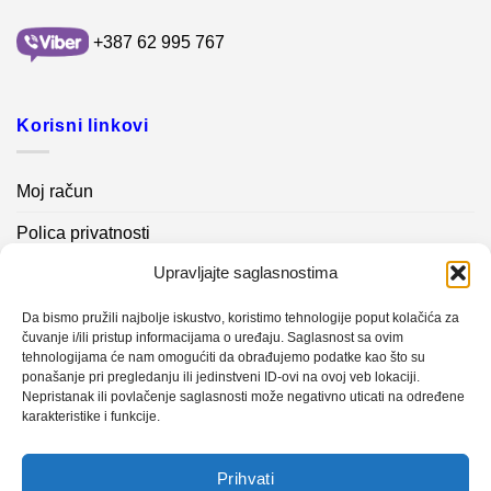
+387 62 995 767
Korisni linkovi
Moj račun
Polica privatnosti
Upravljajte saglasnostima
Akcijski proizvodi
Kontakt info
Da bismo pružili najbolje iskustvo, koristimo tehnologije poput kolačića za
čuvanje i/ili pristup informacijama o uređaju. Saglasnost sa ovim
tehnologijama će nam omogućiti da obrađujemo podatke kao što su
Novosti
ponašanje pri pregledanju ili jedinstveni ID-ovi na ovoj veb lokaciji.
Nepristanak ili povlačenje saglasnosti može negativno uticati na određene
karakteristike i funkcije.
Sistem mjerenja vibracija – TURBO BLOWER
Prihvati
Sistem mjerenja vibracija – papir mašina 4