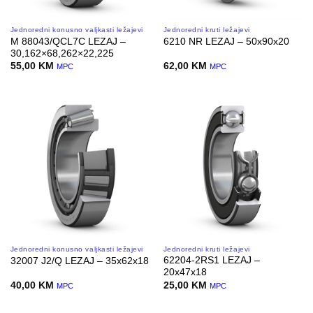
Jednoredni konusno valjkasti ležajevi
Jednoredni kruti ležajevi
M 88043/QCL7C LEZAJ –
6210 NR LEZAJ – 50x90x20
30,162×68,262×22,225
55,00
KM
62,00
KM
MPC
MPC
Jednoredni konusno valjkasti ležajevi
Jednoredni kruti ležajevi
62204-2RS1 LEZAJ –
32007 J2/Q LEZAJ – 35x62x18
20x47x18
40,00
KM
25,00
KM
MPC
MPC