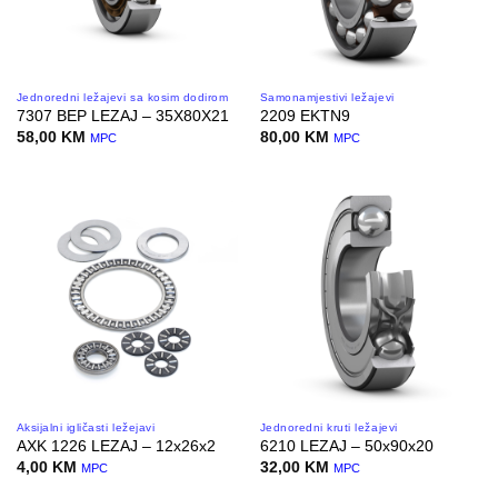
Jednoredni ležajevi sa kosim dodirom
Samonamjestivi ležajevi
7307 BEP LEZAJ – 35X80X21
2209 EKTN9
58,00
KM
80,00
KM
MPC
MPC
Aksijalni igličasti ležejavi
Jednoredni kruti ležajevi
AXK 1226 LEZAJ – 12x26x2
6210 LEZAJ – 50x90x20
4,00
KM
32,00
KM
MPC
MPC