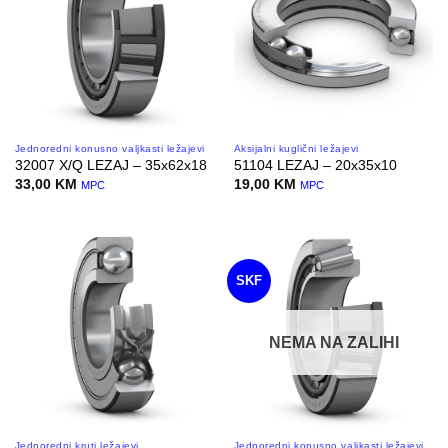
Jednoredni konusno valjkasti ležajevi
Aksijalni kuglični ležajevi
32007 X/Q LEZAJ – 35x62x18
51104 LEZAJ – 20x35x10
33,00
KM
19,00
KM
MPC
MPC
SKF
NEMA NA ZALIHI
Jednoredni kruti ležajevi
Jednoredni konusno valjkasti ležajevi