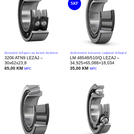
SKF
Dvoredni ležajevi sa kosim dodirom
Jednoredni konusno valjkasti ležajevi
3206 ATN9 LEZAJ –
LM 48548/510/Q LEZAJ –
30x62x23,8
34,925×65,088×18,034
65,00
KM
35,00
KM
MPC
MPC