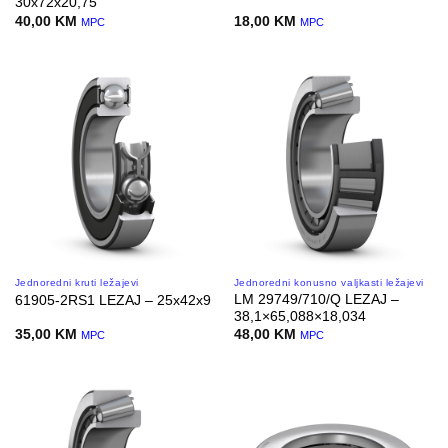
30x72x20,75
40,00
KM
18,00
KM
MPC
MPC
Jednoredni kruti ležajevi
Jednoredni konusno valjkasti ležajevi
LM 29749/710/Q LEZAJ –
61905-2RS1 LEZAJ – 25x42x9
38,1×65,088×18,034
35,00
KM
48,00
KM
MPC
MPC