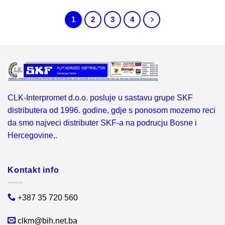
1
2
3
4
CLK-Interpromet d.o.o. posluje u sastavu grupe SKF
distributera od 1996. godine, gdje s ponosom mozemo reci
da smo najveci distributer SKF-a na podrucju Bosne i
Hercegovine,.
Kontakt info
+387 35 720 560
clkm@bih.net.ba