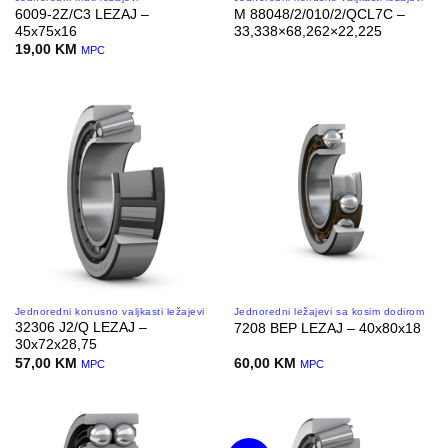
6009-2Z/C3 LEZAJ –
M 88048/2/010/2/QCL7C –
45x75x16
33,338×68,262×22,225
19,00
KM
MPC
Jednoredni konusno valjkasti ležajevi
Jednoredni ležajevi sa kosim dodirom
32306 J2/Q LEZAJ –
7208 BEP LEZAJ – 40x80x18
30x72x28,75
57,00
KM
60,00
KM
MPC
MPC