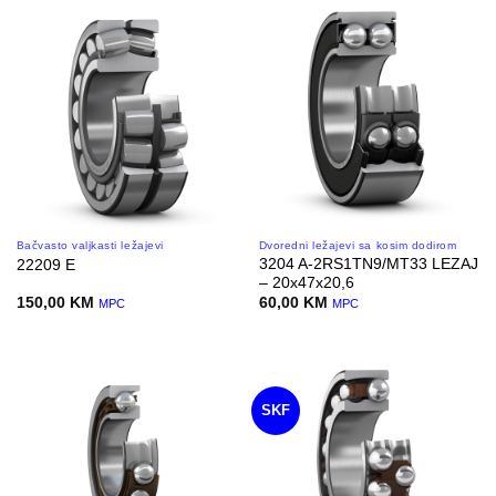
Bačvasto valjkasti ležajevi
Dvoredni ležajevi sa kosim dodirom
3204 A-2RS1TN9/MT33 LEZAJ
22209 E
– 20x47x20,6
150,00
KM
60,00
KM
MPC
MPC
SKF