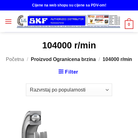
Skip
Cijene na web shopu su cijene sa PDV-om!
to
content
0
104000 r/min
Početna
/
Proizvod Ogranicena brzina
/
104000 r/min
Filter