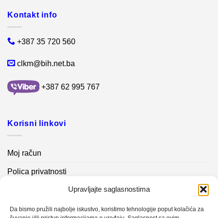
Kontakt info
+387 35 720 560
clkm@bih.net.ba
+387 62 995 767
Korisni linkovi
Moj račun
Polica privatnosti
Upravljajte saglasnostima
Akcijski proizvodi
Kontakt info
Da bismo pružili najbolje iskustvo, koristimo tehnologije poput kolačića za