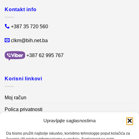
Kontakt info
+387 35 720 560
clkm@bih.net.ba
+387 62 995 767
Korisni linkovi
Moj račun
Polica privatnosti
Upravljajte saglasnostima
Akcijski proizvodi
Kontakt info
Da bismo pružili najbolje iskustvo, koristimo tehnologije poput kolačića za