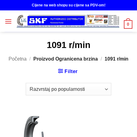
Skip
Cijene na web shopu su cijene sa PDV-om!
to
content
0
1091 r/min
Početna
/
Proizvod Ogranicena brzina
/
1091 r/min
Filter