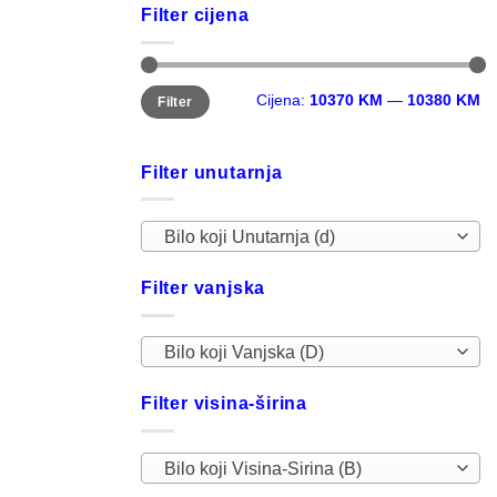
Filter cijena
Minimalna
Maksimalna
Cijena:
10370 KM
—
10380 KM
Filter
cijena
cijena
Filter unutarnja
Bilo koji Unutarnja (d)
Filter vanjska
Bilo koji Vanjska (D)
Filter visina-širina
Bilo koji Visina-Sirina (B)