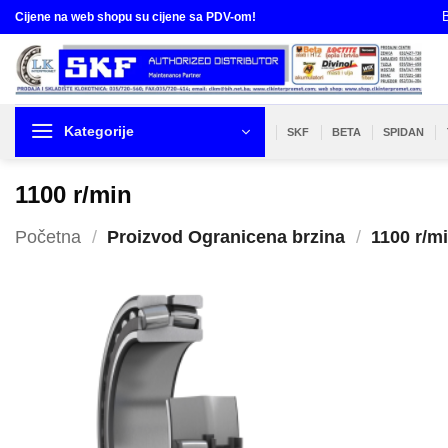
Skip
B
Cijene na web shopu su cijene sa PDV-om!
to
content
Kategorije
SKF
BETA
SPIDAN
1100 r/min
Početna
/
Proizvod Ogranicena brzina
/
1100 r/m