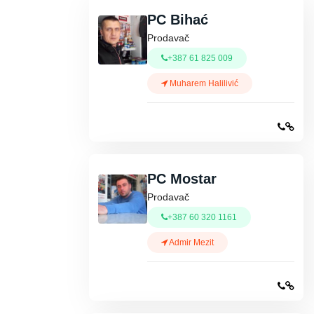
PC Bihać
Prodavač
+387 61 825 009
Muharem Halilivić
PC Mostar
Prodavač
+387 60 320 1161
Admir Mezit