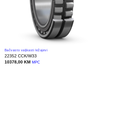
Bačvasto valjkasti ležajevi
22352 CCK/W33
10378,00
KM
MPC