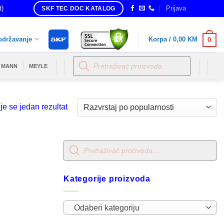
t)
Prijava
SKF TEC DOC KATALOG
održavanje
Korpa /
0,00
KM
0
Products
search
MANN
MEYLE
je se jedan rezultat
Products
search
Kategorije proizvoda
Odaberi kategoriju