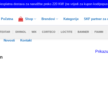
esplatna dostava za narudžbe preko 220 KM! (ne vrijedi za kupon kod/popus
Početna
Shop
Brendovi
Kategorije
SKF partner za 
TEXTAR
DIVINOL
WIX
CORTECO
LOCTITE
BANNER
FIAMM
Novosti
Kontakt
Prikazu
in