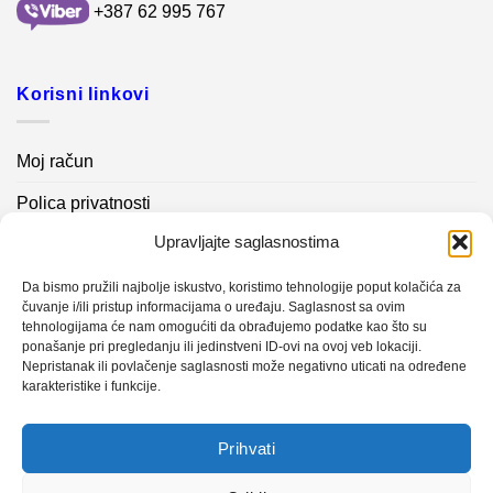
+387 62 995 767
Korisni linkovi
Moj račun
Polica privatnosti
Upravljajte saglasnostima
Akcijski proizvodi
Kontakt info
Da bismo pružili najbolje iskustvo, koristimo tehnologije poput kolačića za
čuvanje i/ili pristup informacijama o uređaju. Saglasnost sa ovim
tehnologijama će nam omogućiti da obrađujemo podatke kao što su
Novosti
ponašanje pri pregledanju ili jedinstveni ID-ovi na ovoj veb lokaciji.
Nepristanak ili povlačenje saglasnosti može negativno uticati na određene
karakteristike i funkcije.
Sistem mjerenja vibracija – TURBO BLOWER
Prihvati
Sistem mjerenja vibracija – papir mašina 4