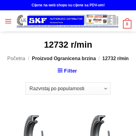
Skip
Cijene na web shopu su cijene sa PDV-om!
to
content
0
12732 r/min
Početna
/
Proizvod Ogranicena brzina
/
12732 r/min
Filter