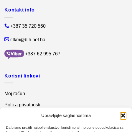
Kontakt info
+387 35 720 560
clkm@bih.net.ba
+387 62 995 767
Korisni linkovi
Moj račun
Polica privatnosti
Upravljajte saglasnostima
Akcijski proizvodi
Kontakt info
Da bismo pružili najbolje iskustvo, koristimo tehnologije poput kolačića za