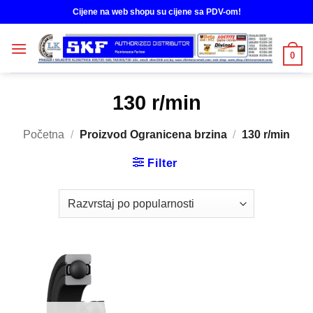
Skip
Cijene na web shopu su cijene sa PDV-om!
to
content
0
130 r/min
Početna
/
Proizvod Ogranicena brzina
/
130 r/min
Filter