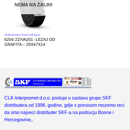
NEMA NA ZALIHI
Jednoredni kruti ležajevi
6204-2Z/VA201 -LEZAJ OD
GRAFITA – 20X47X14
CLK-Interpromet d.o.o. posluje u sastavu grupe SKF
distributera od 1996. godine, gdje s ponosom mozemo reci
da smo najveci distributer SKF-a na podrucju Bosne i
Hercegovine,.