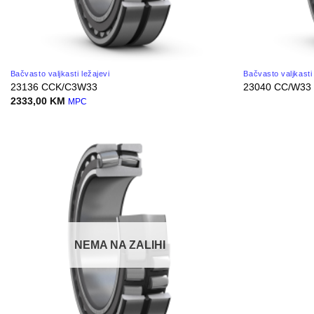
Bačvasto valjkasti ležajevi
Bačvasto valjkasti 
23136 CCK/C3W33
23040 CC/W33
2333,00
KM
MPC
NEMA NA ZALIHI