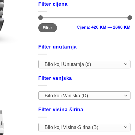
Filter cijena
Minimalna
Maksimalna
Cijena:
420 KM
—
2660 KM
Filter
cijena
cijena
Filter unutarnja
Bilo koji Unutarnja (d)
Filter vanjska
Bilo koji Vanjska (D)
Filter visina-širina
I
Bilo koji Visina-Sirina (B)