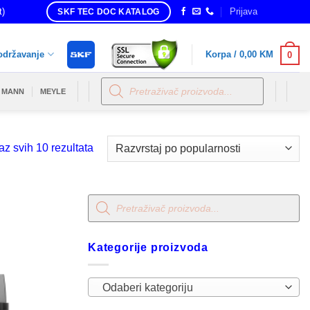
t)
Prijava
SKF TEC DOC KATALOG
održavanje
Korpa /
0,00
KM
0
Products
search
MANN
MEYLE
Sorted
az svih 10 rezultata
by
popularity
Products
search
Kategorije proizvoda
Odaberi kategoriju