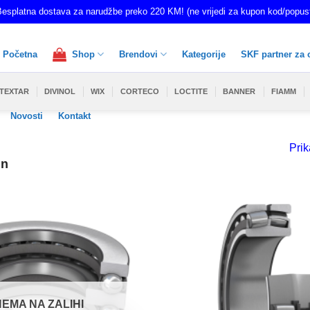
esplatna dostava za narudžbe preko 220 KM! (ne vrijedi za kupon kod/popus
Početna
Shop
Brendovi
Kategorije
SKF partner za 
TEXTAR
DIVINOL
WIX
CORTECO
LOCTITE
BANNER
FIAMM
Novosti
Kontakt
Prik
in
NEMA NA ZALIHI