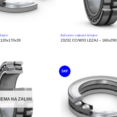
ežajevi
Bačvasto valjkasti ležajevi
 120x170x39
23232 CC/W33 LEZAJ – 160x290
C
SKF
NEMA NA ZALIHI