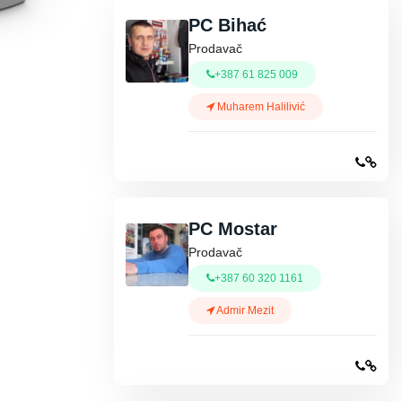
PC Bihać
Prodavač
+387 61 825 009
Muharem Halilivić
PC Mostar
Prodavač
+387 60 320 1161
Admir Mezit