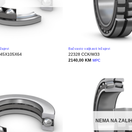
ežajevi
Bačvasto valjkasti ležajevi
 45X105X64
22328 CCK/W33
2140,00
KM
MPC
NEMA NA ZALIH