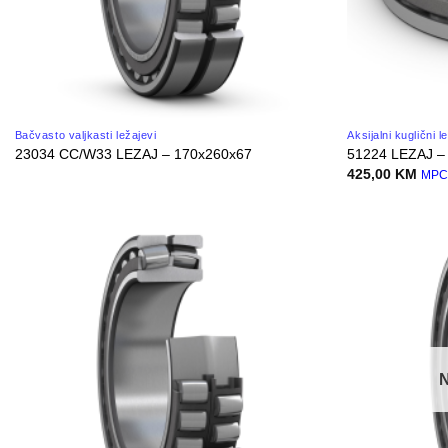
Bačvasto valjkasti ležajevi
Aksijalni kuglični l
23034 CC/W33 LEZAJ – 170x260x67
51224 LEZAJ –
425,00
KM
MP