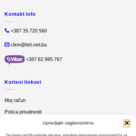
Kontakt info
+387 35 720 560
clkm@bih.net.ba
+387 62 995 767
Korisni linkovi
Moj račun
Polica privatnosti
Upravljajte saglasnostima
Akcijski proizvodi
Kontakt info
Da bismo pružili najbolje iskustvo, koristimo tehnologije poput kolačića za