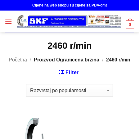
Skip
Cijene na web shopu su cijene sa PDV-om!
to
content
0
2460 r/min
Početna
/
Proizvod Ogranicena brzina
/
2460 r/min
Filter