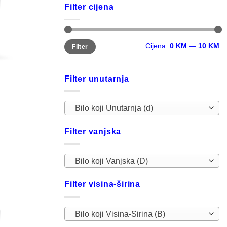
Filter cijena
Minimalna
Maksimalna
Cijena:
0 KM
—
10 KM
Filter
cijena
cijena
Filter unutarnja
Bilo koji Unutarnja (d)
Filter vanjska
Bilo koji Vanjska (D)
Filter visina-širina
Bilo koji Visina-Sirina (B)