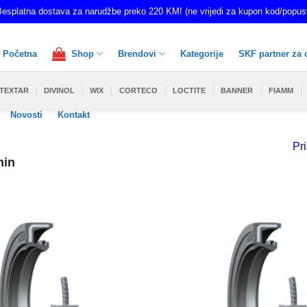
esplatna dostava za narudžbe preko 220 KM! (ne vrijedi za kupon kod/popus
Početna
Shop
Brendovi
Kategorije
SKF partner za 
TEXTAR
DIVINOL
WIX
CORTECO
LOCTITE
BANNER
FIAMM
Novosti
Kontakt
Pri
min