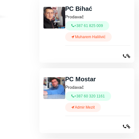
PC Bihać
Prodavač
+387 61 825 009
Muharem Halilivić
PC Mostar
Prodavač
+387 60 320 1161
Admir Mezit