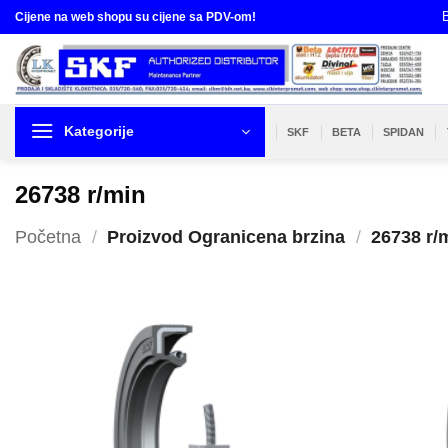
Skip
B
Cijene na web shopu su cijene sa PDV-om!
to
content
Kategorije
SKF
BETA
SPIDAN
26738 r/min
Početna
/
Proizvod Ogranicena brzina
/
26738 r/