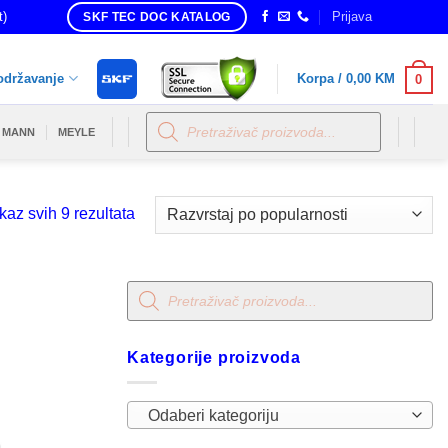
t)
Prijava
SKF TEC DOC KATALOG
održavanje
Korpa /
0,00
KM
0
Products
search
MANN
MEYLE
Sorted
kaz svih 9 rezultata
by
popularity
Products
search
Kategorije proizvoda
Odaberi kategoriju