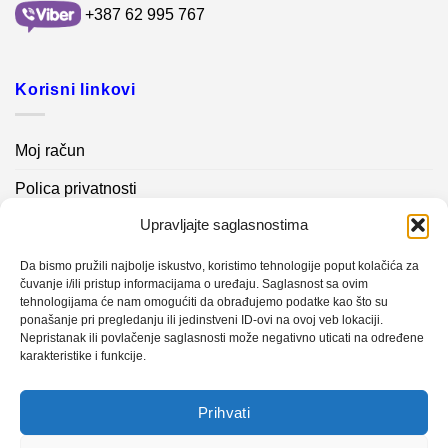
+387 62 995 767
Korisni linkovi
Moj račun
Polica privatnosti
Upravljajte saglasnostima
Akcijski proizvodi
Kontakt info
Da bismo pružili najbolje iskustvo, koristimo tehnologije poput kolačića za
čuvanje i/ili pristup informacijama o uređaju. Saglasnost sa ovim
tehnologijama će nam omogućiti da obrađujemo podatke kao što su
Novosti
ponašanje pri pregledanju ili jedinstveni ID-ovi na ovoj veb lokaciji.
Nepristanak ili povlačenje saglasnosti može negativno uticati na određene
karakteristike i funkcije.
Sistem mjerenja vibracija – TURBO BLOWER
Prihvati
Sistem mjerenja vibracija – papir mašina 4