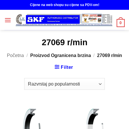
Skip
Cijene na web shopu su cijene sa PDV-om!
to
content
0
27069 r/min
Početna
/
Proizvod Ogranicena brzina
/
27069 r/min
Filter