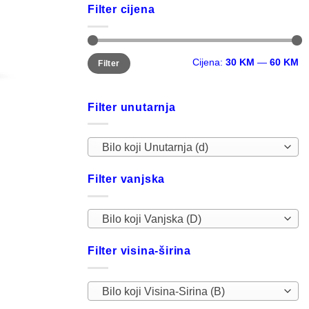
Filter cijena
Minimalna
Maksimalna
Cijena:
30 KM
—
60 KM
Filter
cijena
cijena
Filter unutarnja
Bilo koji Unutarnja (d)
Filter vanjska
Bilo koji Vanjska (D)
Filter visina-širina
Bilo koji Visina-Sirina (B)