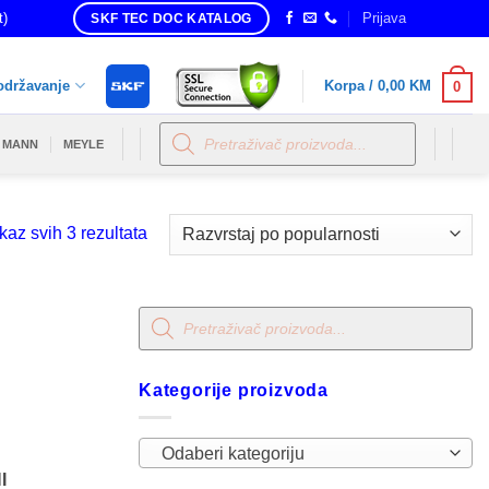
t)
Prijava
SKF TEC DOC KATALOG
održavanje
Korpa /
0,00
KM
0
Products
search
MANN
MEYLE
Sorted
kaz svih 3 rezultata
by
popularity
Products
search
Kategorije proizvoda
Odaberi kategoriju
I