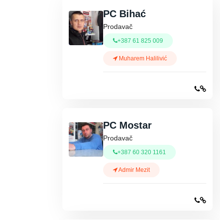
PC Bihać
Prodavač
+387 61 825 009
Muharem Halilivić
PC Mostar
Prodavač
+387 60 320 1161
Admir Mezit