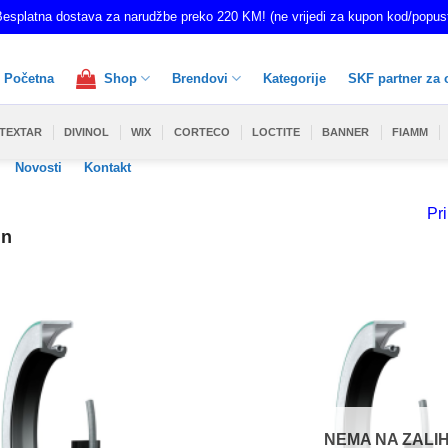
esplatna dostava za narudžbe preko 220 KM! (ne vrijedi za kupon kod/popus
Početna
Shop
Brendovi
Kategorije
SKF partner za 
TEXTAR
DIVINOL
WIX
CORTECO
LOCTITE
BANNER
FIAMM
Novosti
Kontakt
Pri
in
NEMA NA ZALIH