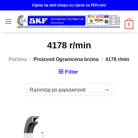
Skip
Cijene na web shopu su cijene sa PDV-om!
to
content
0
4178 r/min
Početna
/
Proizvod Ogranicena brzina
/
4178 r/min
Filter