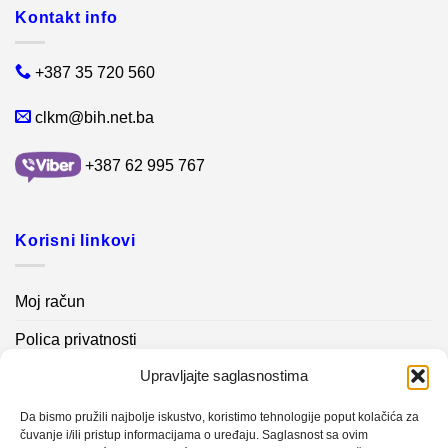
Kontakt info
+387 35 720 560
clkm@bih.net.ba
+387 62 995 767
Korisni linkovi
Moj račun
Polica privatnosti
Upravljajte saglasnostima
Akcijski proizvodi
Kontakt info
Da bismo pružili najbolje iskustvo, koristimo tehnologije poput kolačića za
čuvanje i/ili pristup informacijama o uređaju. Saglasnost sa ovim