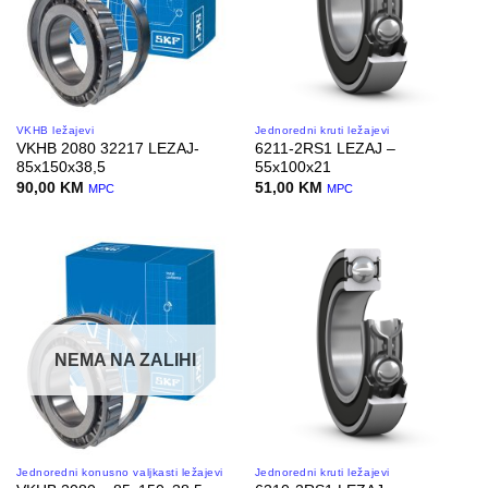
VKHB ležajevi
Jednoredni kruti ležajevi
VKHB 2080 32217 LEZAJ-
6211-2RS1 LEZAJ –
85x150x38,5
55x100x21
90,00
KM
51,00
KM
MPC
MPC
NEMA NA ZALIHI
Jednoredni konusno valjkasti ležajevi
Jednoredni kruti ležajevi