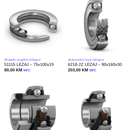
Aksijalni kuglični ležajevi
Jednoredni kruti ležajevi
51115 LEZAJ – 75x100x19
6218-2Z LEZAJ – 90x160x30
80,00
KM
203,00
KM
MPC
MPC