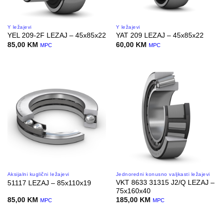
Y ležajevi
Y ležajevi
YEL 209-2F LEZAJ – 45x85x22
YAT 209 LEZAJ – 45x85x22
85,00
KM
60,00
KM
MPC
MPC
Aksijalni kuglični ležajevi
Jednoredni konusno valjkasti ležajevi
VKT 8633 31315 J2/Q LEZAJ –
51117 LEZAJ – 85x110x19
75x160x40
85,00
KM
185,00
KM
MPC
MPC