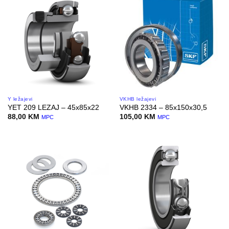
Y ležajevi
VKHB ležajevi
YET 209 LEZAJ – 45x85x22
VKHB 2334 – 85x150x30,5
88,00
KM
105,00
KM
MPC
MPC