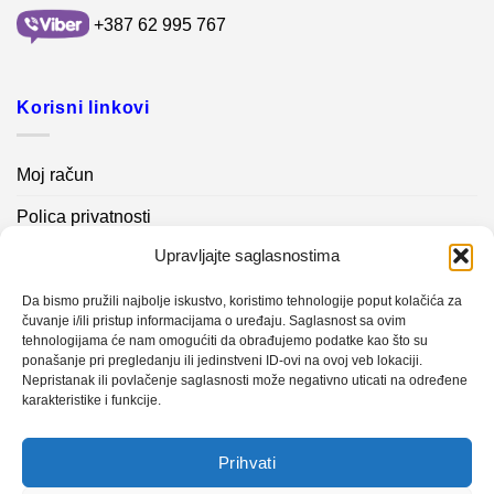
+387 62 995 767
Korisni linkovi
Moj račun
Polica privatnosti
Upravljajte saglasnostima
Akcijski proizvodi
Kontakt info
Da bismo pružili najbolje iskustvo, koristimo tehnologije poput kolačića za
čuvanje i/ili pristup informacijama o uređaju. Saglasnost sa ovim
tehnologijama će nam omogućiti da obrađujemo podatke kao što su
Novosti
ponašanje pri pregledanju ili jedinstveni ID-ovi na ovoj veb lokaciji.
Nepristanak ili povlačenje saglasnosti može negativno uticati na određene
karakteristike i funkcije.
Sistem mjerenja vibracija – TURBO BLOWER
Prihvati
Sistem mjerenja vibracija – papir mašina 4