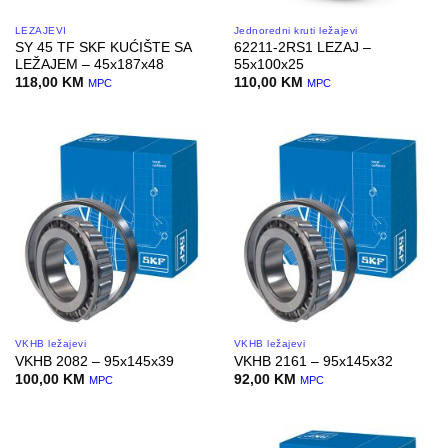
LEŽAJEVI
Jednoredni kruti ležajevi
SY 45 TF SKF KUĆIŠTE SA
62211-2RS1 LEZAJ –
LEŽAJEM – 45x187x48
55x100x25
118,00
KM
110,00
KM
MPC
MPC
VKHB ležajevi
VKHB ležajevi
VKHB 2082 – 95x145x39
VKHB 2161 – 95x145x32
100,00
KM
92,00
KM
MPC
MPC