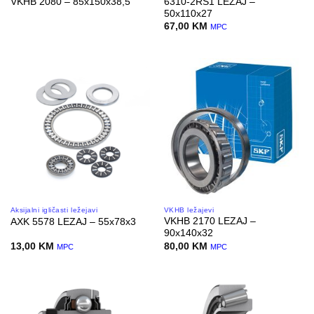
6310-2RS1 LEZAJ –
VKHB 2080 – 85x150x38,5
50x110x27
67,00
KM
MPC
Aksijalni igličasti ležejavi
VKHB ležajevi
VKHB 2170 LEZAJ –
AXK 5578 LEZAJ – 55x78x3
90x140x32
13,00
KM
80,00
KM
MPC
MPC