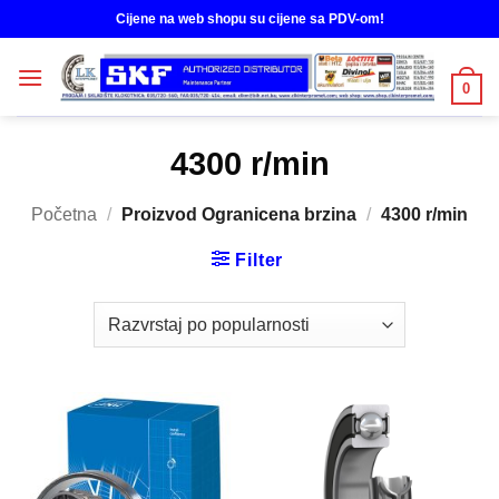
Skip
Cijene na web shopu su cijene sa PDV-om!
to
content
0
4300 r/min
Početna
/
Proizvod Ogranicena brzina
/
4300 r/min
Filter