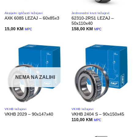
Aksijalni igličasti ležejavi
Jednoredni kruti ležajevi
62310-2RS1 LEZAJ –
AXK 6085 LEZAJ – 60x85x3
50x110x40
15,00
KM
158,00
KM
MPC
MPC
NEMA NA ZALIHI
VKHB ležajevi
VKHB ležajevi
VKHB 2029 – 90x147x40
VKHB 2404 S – 90x150x45
110,00
KM
MPC