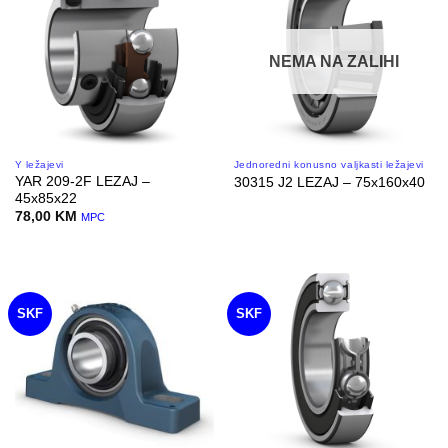
NEMA NA ZALIHI
Y ležajevi
Jednoredni konusno valjkasti ležajevi
YAR 209-2F LEZAJ –
30315 J2 LEZAJ – 75x160x40
45x85x22
78,00
KM
MPC
SKF
SKF