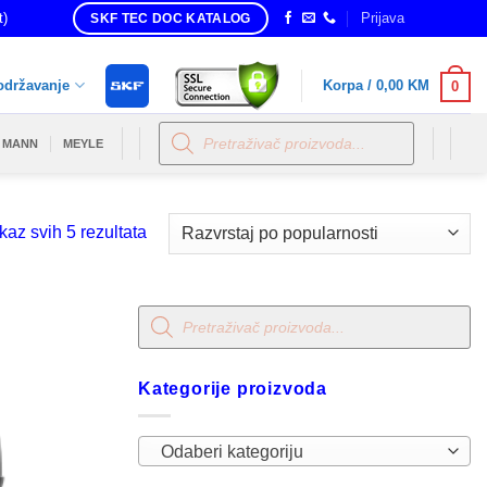
t)
Prijava
SKF TEC DOC KATALOG
održavanje
Korpa /
0,00
KM
0
Products
search
MANN
MEYLE
Sorted
kaz svih 5 rezultata
by
popularity
Products
search
Kategorije proizvoda
Odaberi kategoriju