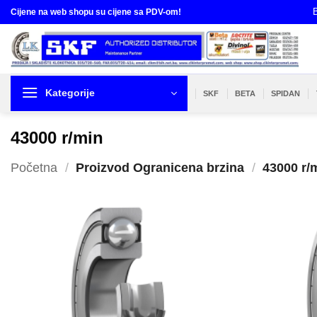
Skip
B
Cijene na web shopu su cijene sa PDV-om!
to
content
Kategorije
SKF
BETA
SPIDAN
43000 r/min
Početna
/
Proizvod Ogranicena brzina
/
43000 r/