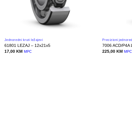
Jednoredni kruti ležajevi
Precizioni jednore
61801 LEZAJ – 12x21x5
7006 ACD/P4A 
17,00
KM
225,00
KM
MPC
MP