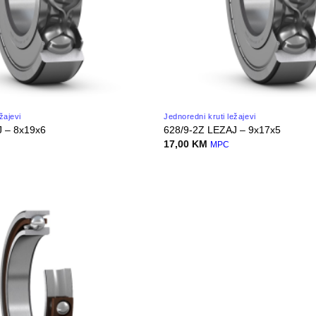
žajevi
Jednoredni kruti ležajevi
J – 8x19x6
628/9-2Z LEZAJ – 9x17x5
17,00
KM
MPC