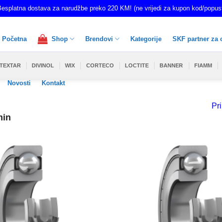
esplatna dostava za narudžbe preko 220 KM! (ne vrijedi za kupon kod/popus
Početna
Shop
Brendovi
Kategorije
SKF partner za 
TEXTAR
DIVINOL
WIX
CORTECO
LOCTITE
BANNER
FIAMM
Novosti
Kontakt
Pri
min