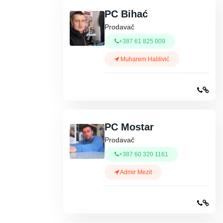
PC Bihać
Prodavač
+387 61 825 009
Muharem Halilivić
PC Mostar
Prodavač
+387 60 320 1161
Admir Mezit