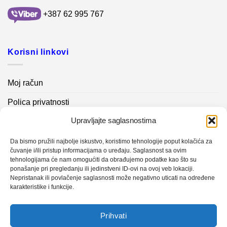
+387 62 995 767
Korisni linkovi
Moj račun
Polica privatnosti
Upravljajte saglasnostima
Akcijski proizvodi
Kontakt info
Da bismo pružili najbolje iskustvo, koristimo tehnologije poput kolačića za
čuvanje i/ili pristup informacijama o uređaju. Saglasnost sa ovim
tehnologijama će nam omogućiti da obrađujemo podatke kao što su
Novosti
ponašanje pri pregledanju ili jedinstveni ID-ovi na ovoj veb lokaciji.
Nepristanak ili povlačenje saglasnosti može negativno uticati na određene
karakteristike i funkcije.
Sistem mjerenja vibracija – TURBO BLOWER
Prihvati
Sistem mjerenja vibracija – papir mašina 4