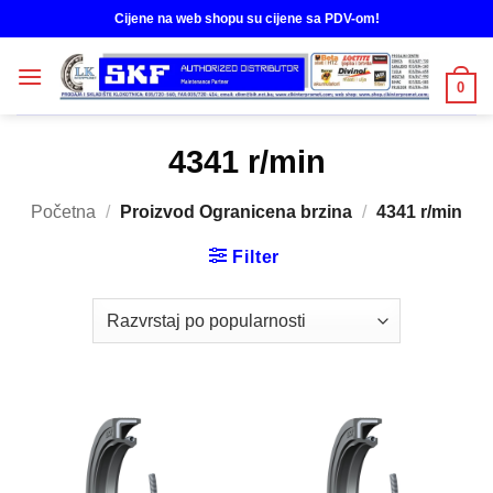
Skip
Cijene na web shopu su cijene sa PDV-om!
to
content
0
4341 r/min
Početna
/
Proizvod Ogranicena brzina
/
4341 r/min
Filter