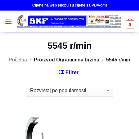
Skip
Cijene na web shopu su cijene sa PDV-om!
to
content
0
5545 r/min
Početna
/
Proizvod Ogranicena brzina
/
5545 r/min
Filter