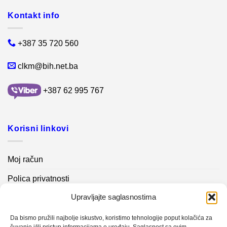
Kontakt info
+387 35 720 560
clkm@bih.net.ba
+387 62 995 767
Korisni linkovi
Moj račun
Polica privatnosti
Upravljajte saglasnostima
Akcijski proizvodi
Kontakt info
Da bismo pružili najbolje iskustvo, koristimo tehnologije poput kolačića za