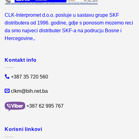
CLK-Interpromet d.o.o. posluje u sastavu grupe SKF
distributera od 1996. godine, gdje s ponosom mozemo reci
da smo najveci distributer SKF-a na podrucju Bosne i
Hercegovine,.
Kontakt info
+387 35 720 560
clkm@bih.net.ba
+387 62 995 767
Korisni linkovi