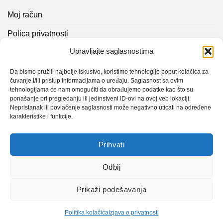
Moj račun
Polica privatnosti
Upravljajte saglasnostima
Akcijski proizvodi
Kontakt info
Da bismo pružili najbolje iskustvo, koristimo tehnologije poput kolačića za
čuvanje i/ili pristup informacijama o uređaju. Saglasnost sa ovim
tehnologijama će nam omogućiti da obrađujemo podatke kao što su
Novosti
ponašanje pri pregledanju ili jedinstveni ID-ovi na ovoj veb lokaciji.
Nepristanak ili povlačenje saglasnosti može negativno uticati na određene
karakteristike i funkcije.
Sistem mjerenja vibracija – TURBO BLOWER
Prihvati
Sistem mjerenja vibracija – papir mašina 4
Certificirani partner za održavanje
Odbij
Prikaži podešavanja
Design with ♥ by
Laufer
Politika kolačića
Izjava o privatnosti
Copyright 2026 © CLK Interpromet