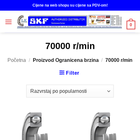
Skip
Cijene na web shopu su cijene sa PDV-om!
to
content
0
70000 r/min
Početna
/
Proizvod Ogranicena brzina
/
70000 r/min
Filter