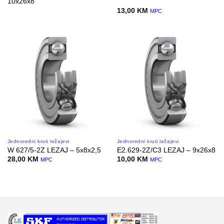
10x26x8
13,00
KM
MPC
Jednoredni kruti ležajevi
Jednoredni kruti ležajevi
W 627/5-2Z LEZAJ – 5x8x2,5
E2.629-2Z/C3 LEZAJ – 9x26x8
28,00
KM
10,00
KM
MPC
MPC