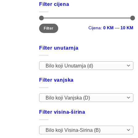
Filter cijena
Minimalna
Maksimalna
Cijena:
0 KM
—
10 KM
Filter
cijena
cijena
Filter unutarnja
Bilo koji Unutarnja (d)
Filter vanjska
Bilo koji Vanjska (D)
Filter visina-širina
Bilo koji Visina-Sirina (B)