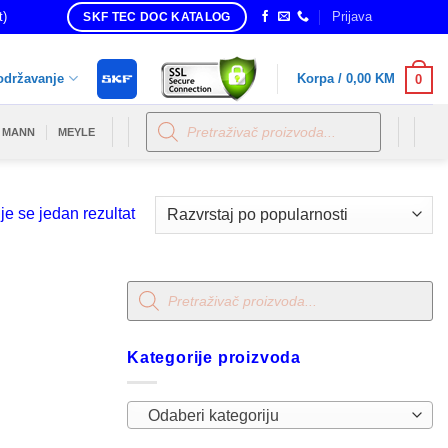
t)
Prijava
SKF TEC DOC KATALOG
održavanje
Korpa /
0,00
KM
0
Products
search
MANN
MEYLE
je se jedan rezultat
Products
search
Kategorije proizvoda
Odaberi kategoriju