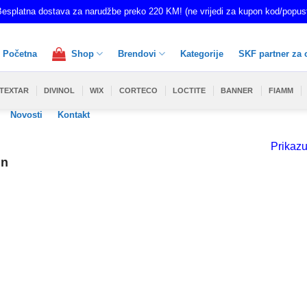
esplatna dostava za narudžbe preko 220 KM! (ne vrijedi za kupon kod/popus
Početna
Shop
Brendovi
Kategorije
SKF partner za 
TEXTAR
DIVINOL
WIX
CORTECO
LOCTITE
BANNER
FIAMM
Novosti
Kontakt
Prikazu
in