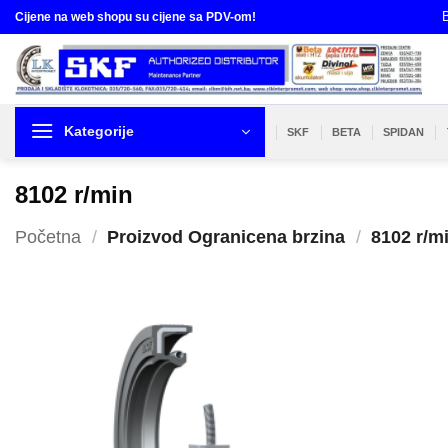
Skip
B
Cijene na web shopu su cijene sa PDV-om!
to
content
Kategorije
SKF
BETA
SPIDAN
8102 r/min
Početna
/
Proizvod Ogranicena brzina
/
8102 r/m