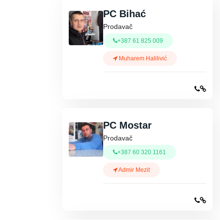
PC Bihać
Prodavač
+387 61 825 009
Muharem Halilivić
PC Mostar
Prodavač
+387 60 320 1161
Admir Mezit