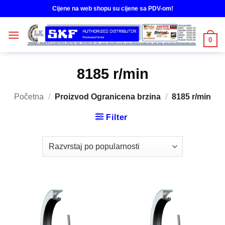
Skip
Cijene na web shopu su cijene sa PDV-om!
to
content
0
8185 r/min
Početna
/
Proizvod Ogranicena brzina
/
8185 r/min
Filter