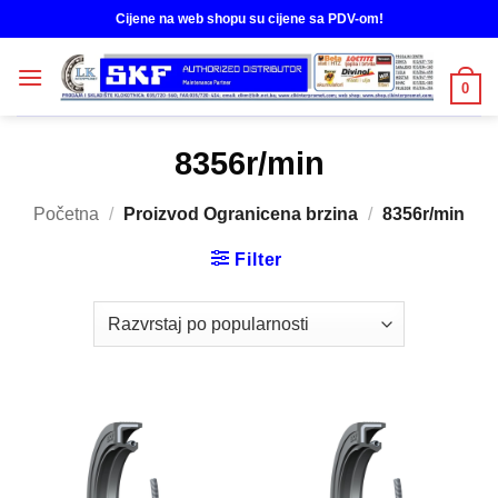
Skip
Cijene na web shopu su cijene sa PDV-om!
to
content
0
8356r/min
Početna
/
Proizvod Ogranicena brzina
/
8356r/min
Filter