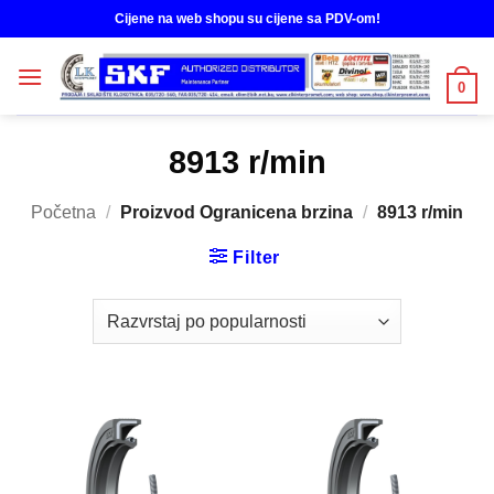
Skip
Cijene na web shopu su cijene sa PDV-om!
to
content
0
8913 r/min
Početna
/
Proizvod Ogranicena brzina
/
8913 r/min
Filter