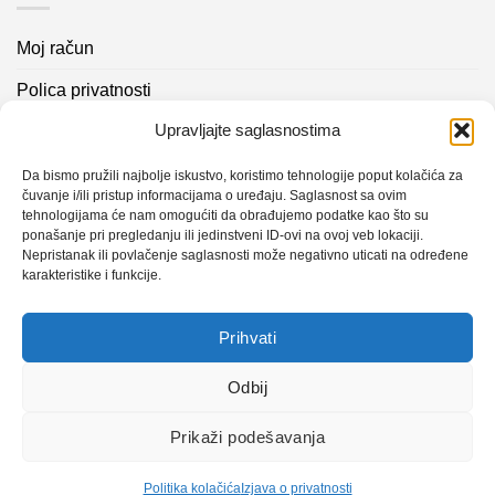
Moj račun
Polica privatnosti
Upravljajte saglasnostima
Akcijski proizvodi
Kontakt info
Da bismo pružili najbolje iskustvo, koristimo tehnologije poput kolačića za
čuvanje i/ili pristup informacijama o uređaju. Saglasnost sa ovim
tehnologijama će nam omogućiti da obrađujemo podatke kao što su
Novosti
ponašanje pri pregledanju ili jedinstveni ID-ovi na ovoj veb lokaciji.
Nepristanak ili povlačenje saglasnosti može negativno uticati na određene
karakteristike i funkcije.
Sistem mjerenja vibracija – TURBO BLOWER
Prihvati
Sistem mjerenja vibracija – papir mašina 4
Certificirani partner za održavanje
Odbij
Prikaži podešavanja
Design with ♥ by
Laufer
Politika kolačića
Izjava o privatnosti