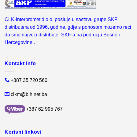
CLK-Interpromet d.o.o. posluje u sastavu grupe SKF
distributera od 1996. godine, gdje s ponosom mozemo reci
da smo najveci distributer SKF-a na podrucju Bosne i
Hercegovine,.
Kontakt info
+387 35 720 560
clkm@bih.net.ba
+387 62 995 767
Korisni linkovi