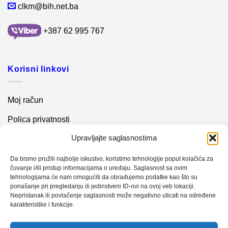
clkm@bih.net.ba
+387 62 995 767
Korisni linkovi
Moj račun
Polica privatnosti
Upravljajte saglasnostima
Akcijski proizvodi
Kontakt info
Da bismo pružili najbolje iskustvo, koristimo tehnologije poput kolačića za
čuvanje i/ili pristup informacijama o uređaju. Saglasnost sa ovim
tehnologijama će nam omogućiti da obrađujemo podatke kao što su
Novosti
ponašanje pri pregledanju ili jedinstveni ID-ovi na ovoj veb lokaciji.
Nepristanak ili povlačenje saglasnosti može negativno uticati na određene
karakteristike i funkcije.
Sistem mjerenja vibracija – TURBO BLOWER