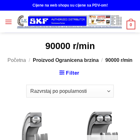
Skip
Cijene na web shopu su cijene sa PDV-om!
to
content
0
90000 r/min
Početna
/
Proizvod Ogranicena brzina
/
90000 r/min
Filter