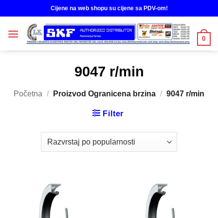
Skip
Cijene na web shopu su cijene sa PDV-om!
to
content
0
9047 r/min
Početna
/
Proizvod Ogranicena brzina
/
9047 r/min
Filter