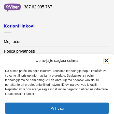
+387 62 995 767
Korisni linkovi
Moj račun
Polica privatnosti
Upravljajte saglasnostima
Akcijski proizvodi
Kontakt info
Da bismo pružili najbolje iskustvo, koristimo tehnologije poput kolačića za
čuvanje i/ili pristup informacijama o uređaju. Saglasnost sa ovim
tehnologijama će nam omogućiti da obrađujemo podatke kao što su
Novosti
ponašanje pri pregledanju ili jedinstveni ID-ovi na ovoj veb lokaciji.
Nepristanak ili povlačenje saglasnosti može negativno uticati na određene
karakteristike i funkcije.
Sistem mjerenja vibracija – TURBO BLOWER
Prihvati
Sistem mjerenja vibracija – papir mašina 4