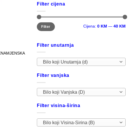
Filter cijena
Minimalna
Maksimalna
Cijena:
0 KM
—
40 KM
Filter
cijena
cijena
Filter unutarnja
ENAMJENSKA
Bilo koji Unutarnja (d)
Filter vanjska
Bilo koji Vanjska (D)
Filter visina-širina
Bilo koji Visina-Sirina (B)