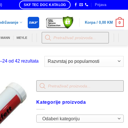
t)
Prijava
SKF TEC DOC KATALOG
održavanje
Korpa /
0,00
KM
0
Products
search
MANN
MEYLE
Sorted
–24 od 42 rezultata
by
popularity
Products
search
Kategorije proizvoda
Odaberi kategoriju