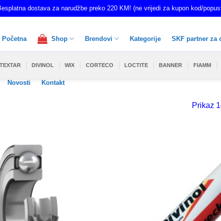
esplatna dostava za narudžbe preko 220 KM! (ne vrijedi za kupon kod/popus
Početna
Shop
Brendovi
Kategorije
SKF partner za 
TEXTAR
DIVINOL
WIX
CORTECO
LOCTITE
BANNER
FIAMM
Novosti
Kontakt
Prikaz 1