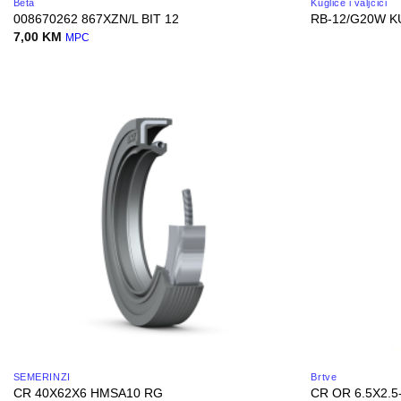
Beta
Kuglice i valjčići
008670262 867XZN/L BIT 12
RB-12/G20W K
7,00
KM
MPC
SEMERINZI
Brtve
CR 40X62X6 HMSA10 RG
CR OR 6.5X2.