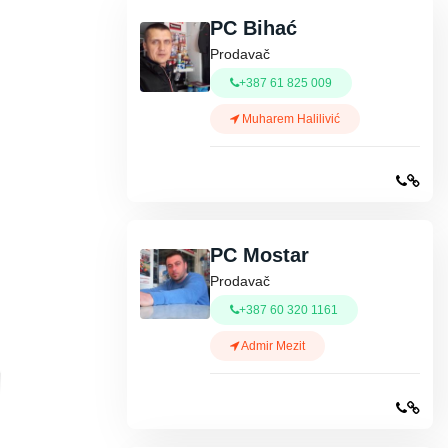
PC Bihać
Prodavač
+387 61 825 009
Muharem Halilivić
PC Mostar
Prodavač
+387 60 320 1161
Admir Mezit