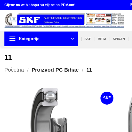
Skip
B
Cijene na web shopu su cijene sa PDV-om!
to
content
Kategorije
SKF
BETA
SPIDAN
11
Početna
/
Proizvod PC Bihac
/
11
SKF