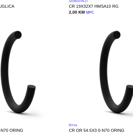
SEMERINZI
UGLICA
CR 19X32X7 HMSA10 RG
2,00
KM
MPC
Brtve
5-N70 ORING
CR OR 54.5X3.0-N70 ORING