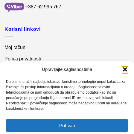
+387 62 995 767
Korisni linkovi
Moj račun
Polica privatnosti
Upravljajte saglasnostima
Akcijski proizvodi
Kontakt info
Da bismo pružili najbolje iskustvo, koristimo tehnologije poput kolačića za
čuvanje i/ili pristup informacijama o uređaju. Saglasnost sa ovim
tehnologijama će nam omogućiti da obrađujemo podatke kao što su
Novosti
ponašanje pri pregledanju ili jedinstveni ID-ovi na ovoj veb lokaciji.
Nepristanak ili povlačenje saglasnosti može negativno uticati na određene
karakteristike i funkcije.
Sistem mjerenja vibracija – TURBO BLOWER
Prihvati
Sistem mjerenja vibracija – papir mašina 4