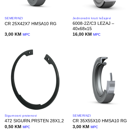
SEMERINZI
Jednoredni kruti ležajevi
6008-2Z/C3 LEZAJ –
CR 25X42X7 HMSA10 RG
40x68x15
3,00
KM
16,00
KM
MPC
MPC
Sigurnosni prstenovi
SEMERINZI
472 SIGURN.PRSTEN 28X1,2
CR 35X55X10 HMSA10 RG
0,50
KM
3,00
KM
MPC
MPC