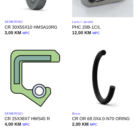
SEMERINZI
Lanci i spojke
CR 30X55X10 HMSA10RG
PHC 20B-1C/L
3,00
KM
12,00
KM
MPC
MPC
SEMERINZI
Brtve
CR 25X38X7 HMS45 R
CR OR 68.0X4.0-N70 ORING
4,00
KM
2,00
KM
MPC
MPC