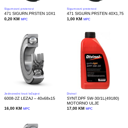
Sigurnosni prstenovi
Sigurnosni prstenovi
471 SIGURN.PRSTEN 10X1
471 SIGURN.PRSTEN 40X1,75
0,20
KM
1,00
KM
MPC
MPC
Jednoredni kruti ležajevi
Divinol
SYNT.DPF 5W-30/1L(49180)
6008-2Z LEZAJ – 40x68x15
MOTORNO ULJE
16,00
KM
17,00
KM
MPC
MPC