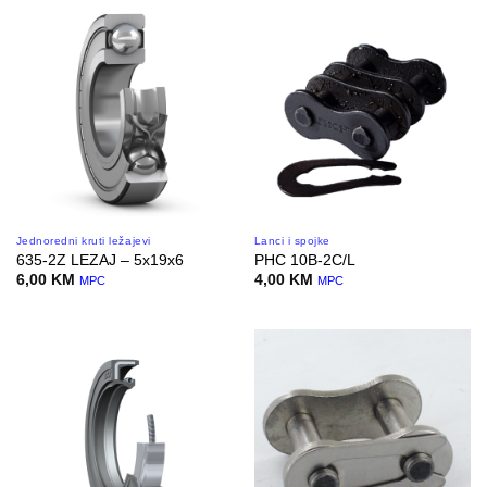
Jednoredni kruti ležajevi
Lanci i spojke
635-2Z LEZAJ – 5x19x6
PHC 10B-2C/L
6,00
KM
4,00
KM
MPC
MPC