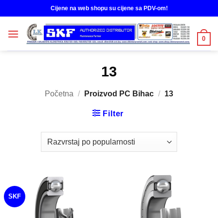
Skip
Cijene na web shopu su cijene sa PDV-om!
to
content
0
13
Početna
/
Proizvod PC Bihac
/
13
Filter
SKF