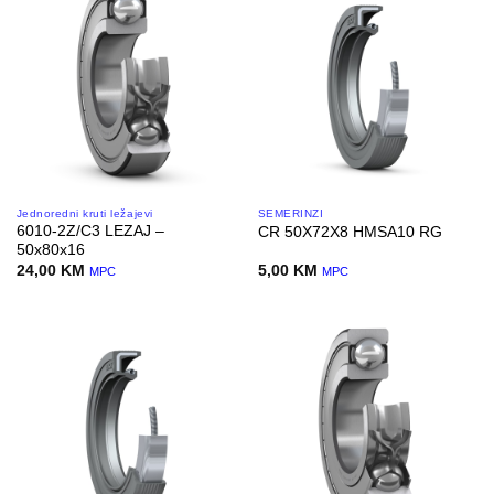
Jednoredni kruti ležajevi
SEMERINZI
6010-2Z/C3 LEZAJ –
CR 50X72X8 HMSA10 RG
50x80x16
24,00
KM
5,00
KM
MPC
MPC