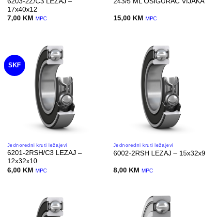
6203-2Z/C3 LEZAJ –
243/5 ML OSIGURAC VIJAKA
17x40x12
7,00
KM
15,00
KM
MPC
MPC
SKF
Jednoredni kruti ležajevi
Jednoredni kruti ležajevi
6201-2RSH/C3 LEZAJ –
6002-2RSH LEZAJ – 15x32x9
12x32x10
6,00
KM
8,00
KM
MPC
MPC