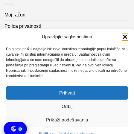
Moj račun
Polica privatnosti
Upravljajte saglasnostima
Akcijski proizvodi
Kontakt info
Da bismo pružili najbolje iskustvo, koristimo tehnologije poput kolačića za
čuvanje i/ili pristup informacijama o uređaju. Saglasnost sa ovim
tehnologijama će nam omogućiti da obrađujemo podatke kao što su
Novosti
ponašanje pri pregledanju ili jedinstveni ID-ovi na ovoj veb lokaciji.
Nepristanak ili povlačenje saglasnosti može negativno uticati na određene
karakteristike i funkcije.
Sistem mjerenja vibracija – TURBO BLOWER
Prihvati
Sistem mjerenja vibracija – papir mašina 4
Certificirani partner za održavanje
Odbij
Prikaži podešavanja
Design with ♥ by
Laufer
Politika kolačića
Izjava o privatnosti