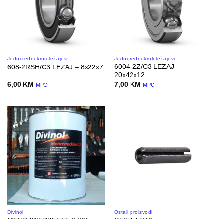
Jednoredni kruti ležajevi
Jednoredni kruti ležajevi
6004-2Z/C3 LEZAJ –
608-2RSH/C3 LEZAJ – 8x22x7
20x42x12
6,00
KM
7,00
KM
MPC
MPC
Divinol
Ostali proizvodi