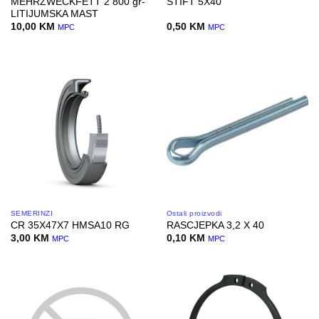
MEHRZWECKFETT 2 800 gr-
STIFT 5X40
LITIJUMSKA MAST
10,00
KM
0,50
KM
MPC
MPC
SEMERINZI
Ostali proizvodi
CR 35X47X7 HMSA10 RG
RASCJEPKA 3,2 X 40
3,00
KM
0,10
KM
MPC
MPC