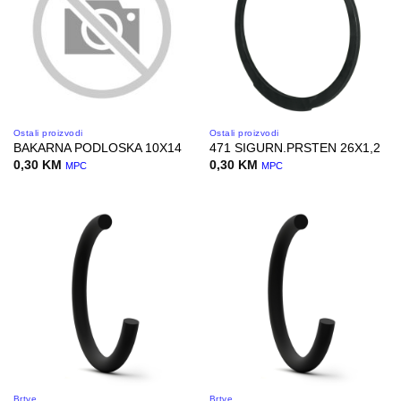
Ostali proizvodi
Ostali proizvodi
BAKARNA PODLOSKA 10X14
471 SIGURN.PRSTEN 26X1,2
0,30
KM
0,30
KM
MPC
MPC
Brtve
Brtve