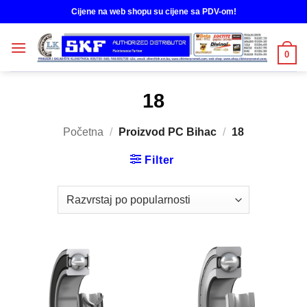
Skip
Cijene na web shopu su cijene sa PDV-om!
to
content
0
18
Početna
/
Proizvod PC Bihac
/
18
Filter