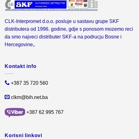
CLK-Interpromet d.o.o. posluje u sastavu grupe SKF
distributera od 1996. godine, gdje s ponosom mozemo reci
da smo najveci distributer SKF-a na podrucju Bosne i
Hercegovine,.
Kontakt info
+387 35 720 560
clkm@bih.net.ba
+387 62 995 767
Korisni linkovi