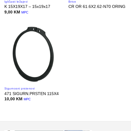
Igličasti ležajevi
Brtve
K 15X19X17 – 15x19x17
CR OR 61.6X2.62-N70 ORING
9,00
KM
MPC
Sigurnosni prstenovi
471 SIGURN.PRSTEN 115X4
10,00
KM
MPC