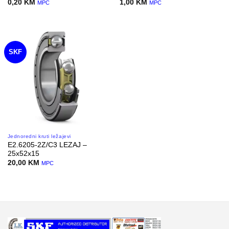
0,20
KM
1,00
KM
MPC
MPC
SKF
Jednoredni kruti ležajevi
E2.6205-2Z/C3 LEZAJ –
25x52x15
20,00
KM
MPC