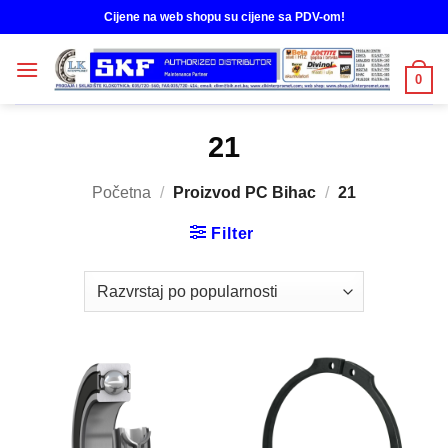
Skip
Cijene na web shopu su cijene sa PDV-om!
to
content
0
21
Početna
/
Proizvod PC Bihac
/
21
Filter