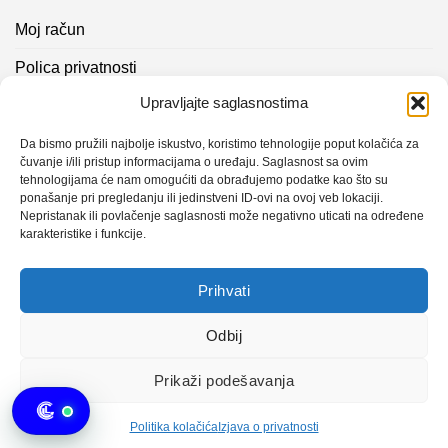
Moj račun
Polica privatnosti
Upravljajte saglasnostima
Akcijski proizvodi
Kontakt info
Da bismo pružili najbolje iskustvo, koristimo tehnologije poput kolačića za
čuvanje i/ili pristup informacijama o uređaju. Saglasnost sa ovim
tehnologijama će nam omogućiti da obrađujemo podatke kao što su
Novosti
ponašanje pri pregledanju ili jedinstveni ID-ovi na ovoj veb lokaciji.
Nepristanak ili povlačenje saglasnosti može negativno uticati na određene
karakteristike i funkcije.
Sistem mjerenja vibracija – TURBO BLOWER
Prihvati
Sistem mjerenja vibracija – papir mašina 4
Certificirani partner za održavanje
Odbij
Prikaži podešavanja
Design with ♥ by
Laufer
Politika kolačića
Izjava o privatnosti
Copyright 2026 © CLK Interpromet