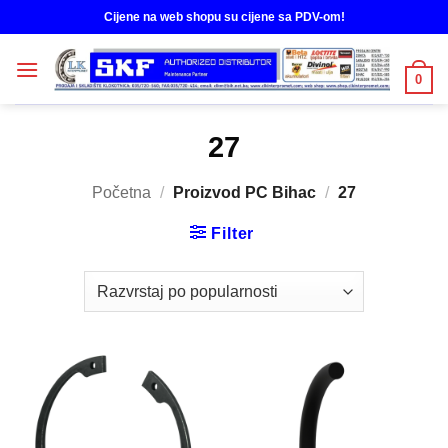
Skip
Cijene na web shopu su cijene sa PDV-om!
to
content
0
27
Početna
/
Proizvod PC Bihac
/
27
Filter