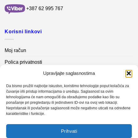
+387 62 995 767
Korisni linkovi
Moj račun
Polica privatnosti
Upravljajte saglasnostima
Akcijski proizvodi
Kontakt info
Da bismo pružili najbolje iskustvo, koristimo tehnologije poput kolačića za
čuvanje i/ili pristup informacijama o uređaju. Saglasnost sa ovim
tehnologijama će nam omogućiti da obrađujemo podatke kao što su
Novosti
ponašanje pri pregledanju ili jedinstveni ID-ovi na ovoj veb lokaciji.
Nepristanak ili povlačenje saglasnosti može negativno uticati na određene
karakteristike i funkcije.
Sistem mjerenja vibracija – TURBO BLOWER
Prihvati
Sistem mjerenja vibracija – papir mašina 4