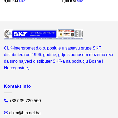
3,00
KM
1,00
KM
MPC
MPC
CLK-Interpromet d.o.o. posluje u sastavu grupe SKF
distributera od 1996. godine, gdje s ponosom mozemo reci
da smo najveci distributer SKF-a na podrucju Bosne i
Hercegovine,.
Kontakt info
+387 35 720 560
clkm@bih.net.ba