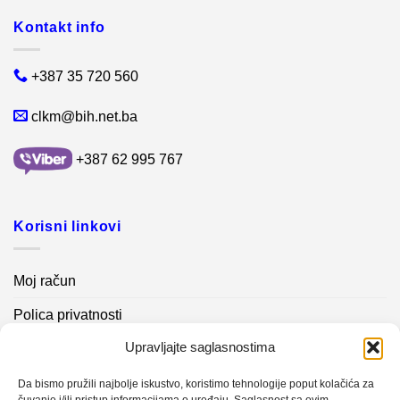
Kontakt info
+387 35 720 560
clkm@bih.net.ba
+387 62 995 767
Korisni linkovi
Moj račun
Polica privatnosti
Upravljajte saglasnostima
Akcijski proizvodi
Kontakt info
Da bismo pružili najbolje iskustvo, koristimo tehnologije poput kolačića za