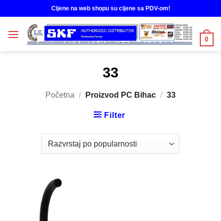
Skip
Cijene na web shopu su cijene sa PDV-om!
to
content
0
33
Početna
/
Proizvod PC Bihac
/
33
Filter