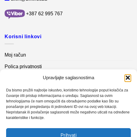
+387 62 995 767
Korisni linkovi
Moj račun
Polica privatnosti
Upravljajte saglasnostima
Akcijski proizvodi
Kontakt info
Da bismo pružili najbolje iskustvo, koristimo tehnologije poput kolačića za
čuvanje i/ili pristup informacijama o uređaju. Saglasnost sa ovim
tehnologijama će nam omogućiti da obrađujemo podatke kao što su
Novosti
ponašanje pri pregledanju ili jedinstveni ID-ovi na ovoj veb lokaciji.
Nepristanak ili povlačenje saglasnosti može negativno uticati na određene
karakteristike i funkcije.
Sistem mjerenja vibracija – TURBO BLOWER
Prihvati
Sistem mjerenja vibracija – papir mašina 4