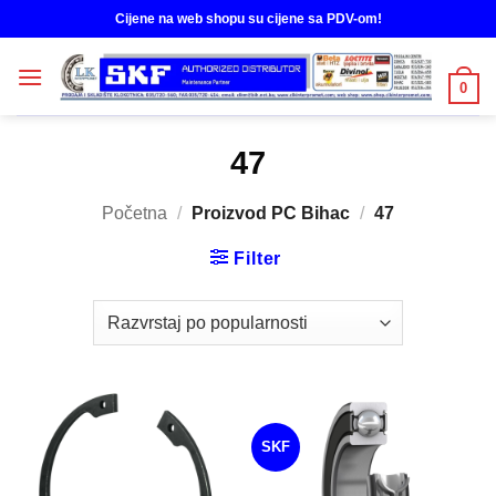
Skip
Cijene na web shopu su cijene sa PDV-om!
to
content
0
47
Početna
/
Proizvod PC Bihac
/
47
Filter
SKF