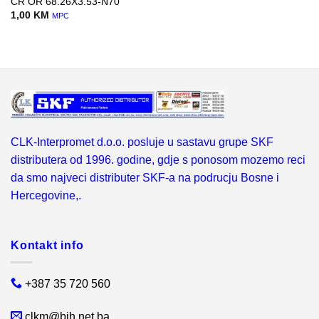
CR OR 68.26X3.53-N70
1,00
KM
MPC
CLK-Interpromet d.o.o. posluje u sastavu grupe SKF
distributera od 1996. godine, gdje s ponosom mozemo reci
da smo najveci distributer SKF-a na podrucju Bosne i
Hercegovine,.
Kontakt info
+387 35 720 560
clkm@bih.net.ba