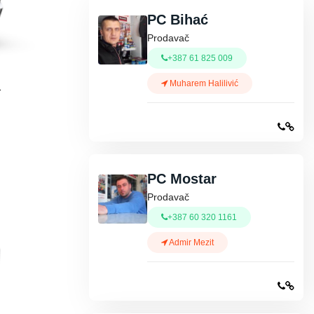
PC Bihać
Prodavač
+387 61 825 009
Muharem Halilivić
1
PC Mostar
Prodavač
+387 60 320 1161
Admir Mezit