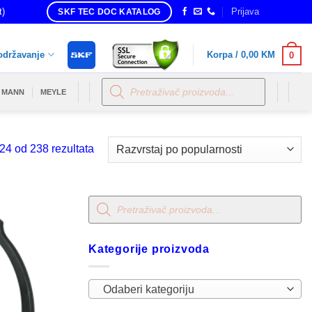
t)
Prijava
SKF TEC DOC KATALOG
održavanje
Korpa /
0,00
KM
0
Products
search
MANN
MEYLE
Sorted
24 od 238 rezultata
by
popularity
Products
search
Kategorije proizvoda
Odaberi kategoriju