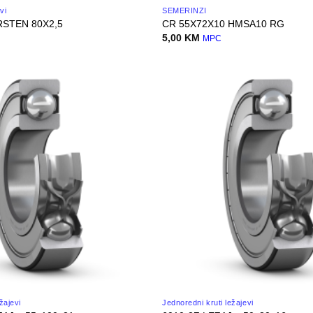
vi
SEMERINZI
RSTEN 80X2,5
CR 55X72X10 HMSA10 RG
5,00
KM
MPC
žajevi
Jednoredni kruti ležajevi