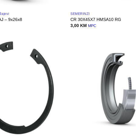
žajevi
SEMERINZI
J – 9x26x8
CR 30X45X7 HMSA10 RG
3,00
KM
MPC