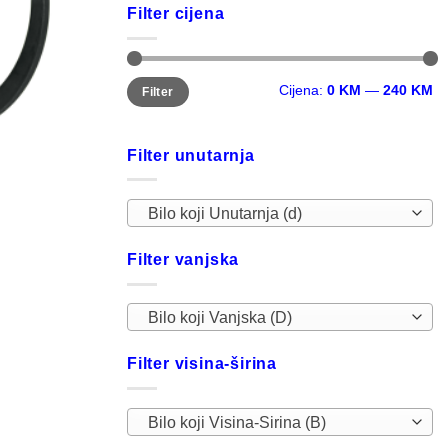
Filter cijena
Minimalna
Maksimalna
Cijena:
0 KM
—
240 KM
Filter
cijena
cijena
Filter unutarnja
Bilo koji Unutarnja (d)
Filter vanjska
Bilo koji Vanjska (D)
Filter visina-širina
Bilo koji Visina-Sirina (B)