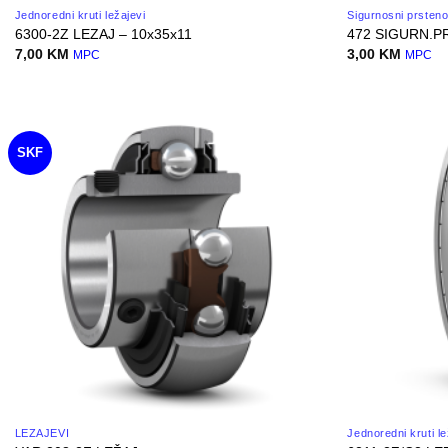
Jednoredni kruti ležajevi
Sigurnosni prsteno
6300-2Z LEZAJ – 10x35x11
472 SIGURN.P
7,00
KM
3,00
KM
MPC
MPC
SKF
LEŽAJEVI
Jednoredni kruti le