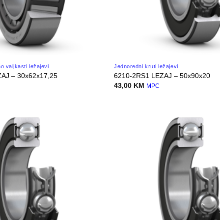
 valjkasti ležajevi
Jednoredni kruti ležajevi
ZAJ – 30x62x17,25
6210-2RS1 LEZAJ – 50x90x20
43,00
KM
MPC