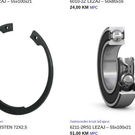
ZAJ – 55x100x21
6010-2Z LEZAJ – 50x80x16
24,00
KM
MPC
vi
Jednoredni kruti ležajevi
RSTEN 72X2,5
6211-2RS1 LEZAJ – 55x100x21
51,00
KM
MPC