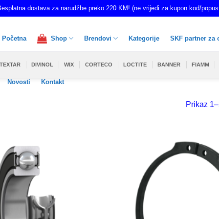
esplatna dostava za narudžbe preko 220 KM! (ne vrijedi za kupon kod/popus
Početna
Shop
Brendovi
Kategorije
SKF partner za 
TEXTAR
DIVINOL
WIX
CORTECO
LOCTITE
BANNER
FIAMM
Novosti
Kontakt
Prikaz 1–