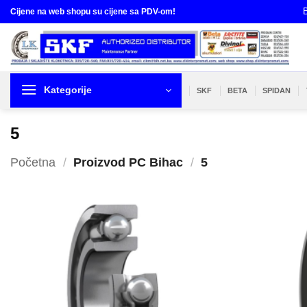
Skip
B
Cijene na web shopu su cijene sa PDV-om!
to
content
Kategorije
SKF
BETA
SPIDAN
5
Početna
/
Proizvod PC Bihac
/
5