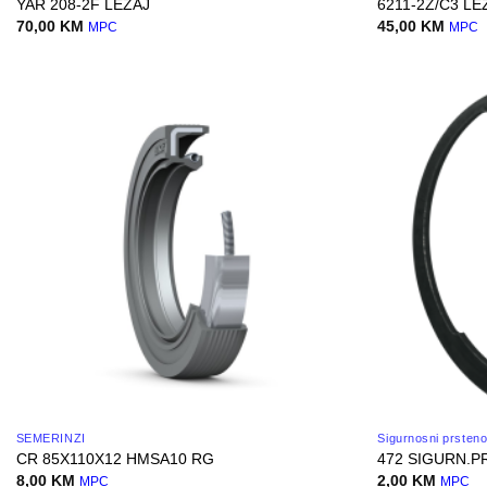
YAR 208-2F LEŽAJ
6211-2Z/C3 LE
70,00
KM
45,00
KM
MPC
MPC
SEMERINZI
Sigurnosni prsteno
CR 85X110X12 HMSA10 RG
472 SIGURN.P
8,00
KM
2,00
KM
MPC
MPC