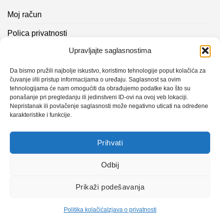
Moj račun
Polica privatnosti
Upravljajte saglasnostima
Akcijski proizvodi
Kontakt info
Da bismo pružili najbolje iskustvo, koristimo tehnologije poput kolačića za
čuvanje i/ili pristup informacijama o uređaju. Saglasnost sa ovim
tehnologijama će nam omogućiti da obrađujemo podatke kao što su
Novosti
ponašanje pri pregledanju ili jedinstveni ID-ovi na ovoj veb lokaciji.
Nepristanak ili povlačenje saglasnosti može negativno uticati na određene
karakteristike i funkcije.
Sistem mjerenja vibracija – TURBO BLOWER
Prihvati
Sistem mjerenja vibracija – papir mašina 4
Certificirani partner za održavanje
Odbij
Prikaži podešavanja
Design with ♥ by
Laufer
Politika kolačića
Izjava o privatnosti
Copyright 2026 © CLK Interpromet