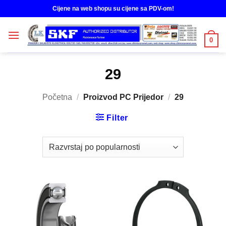
Skip
Cijene na web shopu su cijene sa PDV-om!
to
content
0
29
Početna
/
Proizvod PC Prijedor
/
29
Filter