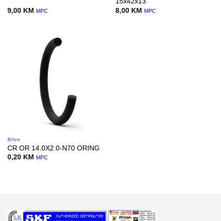
15x42x13
9,00
KM
8,00
KM
MPC
MPC
Brtve
CR OR 14.0X2.0-N70 ORING
0,20
KM
MPC