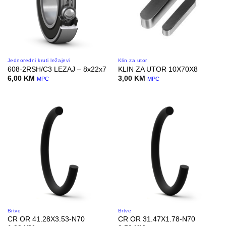
Jednoredni kruti ležajevi
Klin za utor
608-2RSH/C3 LEZAJ – 8x22x7
KLIN ZA UTOR 10X70X8
6,00
KM
3,00
KM
MPC
MPC
Brtve
Brtve
CR OR 41.28X3.53-N70
CR OR 31.47X1.78-N70