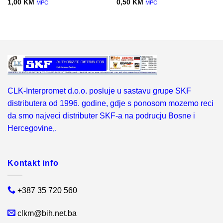
1,00
KM
0,50
KM
MPC
MPC
CLK-Interpromet d.o.o. posluje u sastavu grupe SKF
distributera od 1996. godine, gdje s ponosom mozemo reci
da smo najveci distributer SKF-a na podrucju Bosne i
Hercegovine,.
Kontakt info
+387 35 720 560
clkm@bih.net.ba