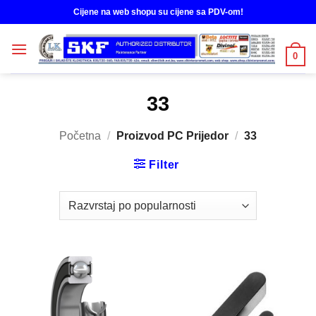
Skip
Cijene na web shopu su cijene sa PDV-om!
to
content
0
33
Početna
/
Proizvod PC Prijedor
/
33
Filter