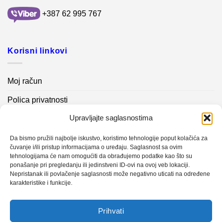
+387 62 995 767
Korisni linkovi
Moj račun
Polica privatnosti
Upravljajte saglasnostima
Akcijski proizvodi
Kontakt info
Da bismo pružili najbolje iskustvo, koristimo tehnologije poput kolačića za
čuvanje i/ili pristup informacijama o uređaju. Saglasnost sa ovim
tehnologijama će nam omogućiti da obrađujemo podatke kao što su
Novosti
ponašanje pri pregledanju ili jedinstveni ID-ovi na ovoj veb lokaciji.
Nepristanak ili povlačenje saglasnosti može negativno uticati na određene
karakteristike i funkcije.
Sistem mjerenja vibracija – TURBO BLOWER
Prihvati
Sistem mjerenja vibracija – papir mašina 4