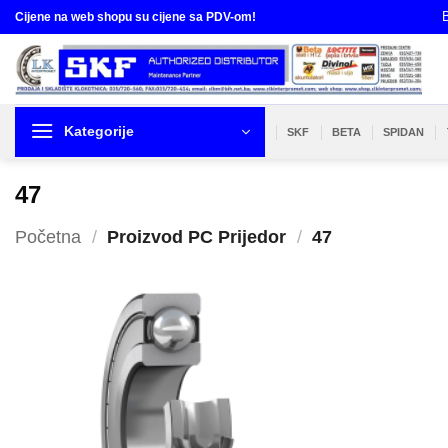
Skip
B
Cijene na web shopu su cijene sa PDV-om!
to
content
Kategorije
SKF
BETA
SPIDAN
47
Početna
/
Proizvod PC Prijedor
/
47