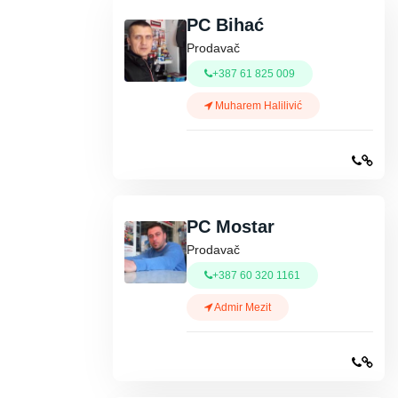
PC Bihać
Prodavač
+387 61 825 009
Muharem Halilivić
PC Mostar
Prodavač
+387 60 320 1161
Admir Mezit