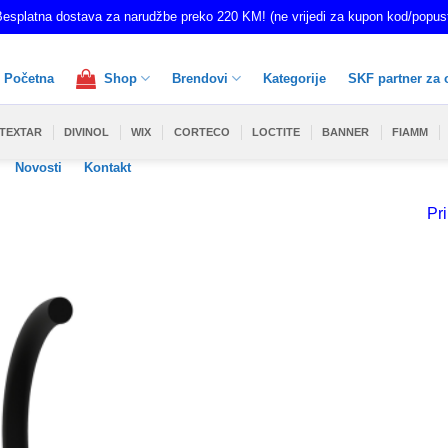
esplatna dostava za narudžbe preko 220 KM! (ne vrijedi za kupon kod/popus
Početna
Shop
Brendovi
Kategorije
SKF partner za 
TEXTAR
DIVINOL
WIX
CORTECO
LOCTITE
BANNER
FIAMM
Novosti
Kontakt
Pri