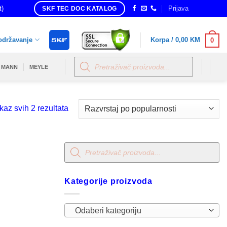
t)
Prijava
SKF TEC DOC KATALOG
održavanje
Korpa /
0,00
KM
0
Products
search
MANN
MEYLE
Sorted
kaz svih 2 rezultata
by
popularity
Products
search
Kategorije proizvoda
Odaberi kategoriju