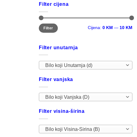
Filter cijena
Minimalna
Maksimalna
Cijena:
0 KM
—
10 KM
Filter
cijena
cijena
Filter unutarnja
Bilo koji Unutarnja (d)
Filter vanjska
Bilo koji Vanjska (D)
Filter visina-širina
Bilo koji Visina-Sirina (B)