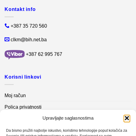
Kontakt info
+387 35 720 560
clkm@bih.net.ba
+387 62 995 767
Korisni linkovi
Moj račun
Polica privatnosti
Upravljajte saglasnostima
Akcijski proizvodi
Kontakt info
Da bismo pružili najbolje iskustvo, koristimo tehnologije poput kolačića za