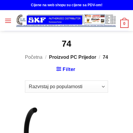
Skip
Cijene na web shopu su cijene sa PDV-om!
to
content
0
74
Početna
/
Proizvod PC Prijedor
/
74
Filter