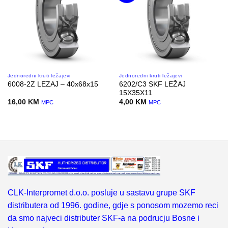
Jednoredni kruti ležajevi
Jednoredni kruti ležajevi
6202/C3 SKF LEŽAJ
6008-2Z LEZAJ – 40x68x15
15X35X11
16,00
KM
4,00
KM
MPC
MPC
CLK-Interpromet d.o.o. posluje u sastavu grupe SKF
distributera od 1996. godine, gdje s ponosom mozemo reci
da smo najveci distributer SKF-a na podrucju Bosne i