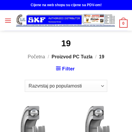
Skip
Cijene na web shopu su cijene sa PDV-om!
to
content
0
19
Početna
/
Proizvod PC Tuzla
/
19
Filter