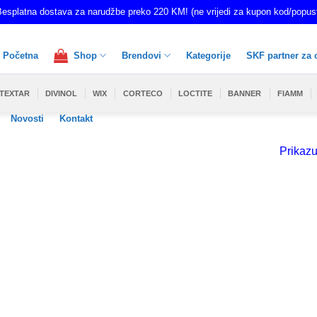
esplatna dostava za narudžbe preko 220 KM! (ne vrijedi za kupon kod/popus
Početna
Shop
Brendovi
Kategorije
SKF partner za 
TEXTAR
DIVINOL
WIX
CORTECO
LOCTITE
BANNER
FIAMM
Novosti
Kontakt
Prikazu