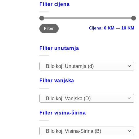
Filter cijena
Minimalna
Maksimalna
Cijena:
0 KM
—
10 KM
Filter
cijena
cijena
Filter unutarnja
Bilo koji Unutarnja (d)
Filter vanjska
Bilo koji Vanjska (D)
Filter visina-širina
Bilo koji Visina-Sirina (B)