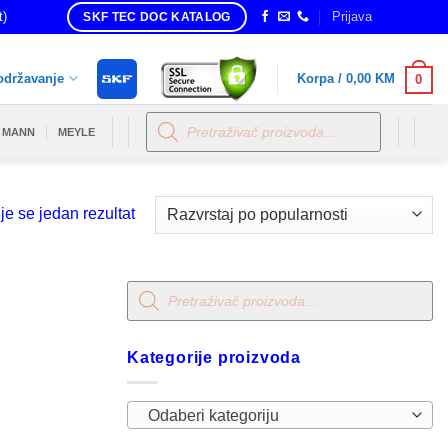
t)
Prijava
SKF TEC DOC KATALOG
održavanje
Korpa /
0,00
KM
0
Products
search
MANN
MEYLE
je se jedan rezultat
Products
search
Kategorije proizvoda
Odaberi kategoriju