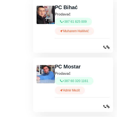
PC Bihać
Prodavač
+387 61 825 009
Muharem Halilivić
PC Mostar
Prodavač
+387 60 320 1161
Admir Mezit