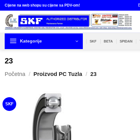
Skip
B
Cijene na web shopu su cijene sa PDV-om!
to
content
Kategorije
SKF
BETA
SPIDAN
23
Početna
/
Proizvod PC Tuzla
/
23
SKF