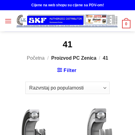
Skip
Cijene na web shopu su cijene sa PDV-om!
to
content
0
41
Početna
/
Proizvod PC Zenica
/
41
Filter