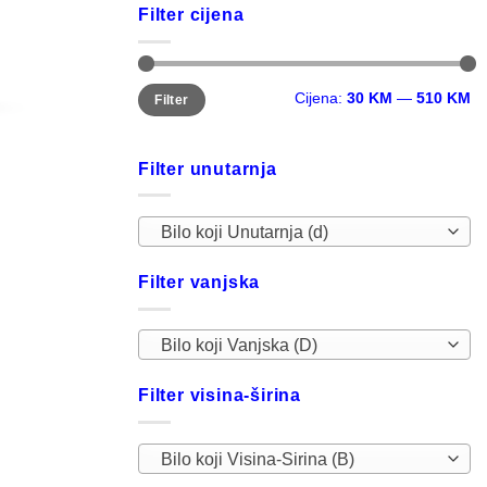
Filter cijena
Minimalna
Maksimalna
Cijena:
30 KM
—
510 KM
Filter
cijena
cijena
Filter unutarnja
Bilo koji Unutarnja (d)
Filter vanjska
Bilo koji Vanjska (D)
Filter visina-širina
Bilo koji Visina-Sirina (B)