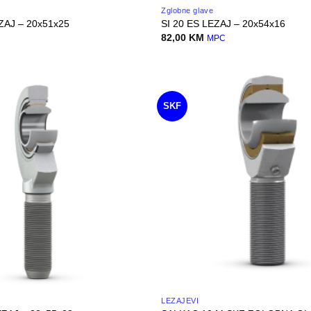
Zglobne glave
ZAJ – 20x51x25
SI 20 ES LEZAJ – 20x54x16
82,00
KM
C
MPC
SKF
LEŽAJEVI