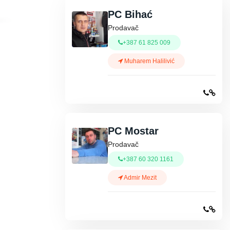
PC Bihać
Prodavač
+387 61 825 009
Muharem Halilivić
PC Mostar
Prodavač
+387 60 320 1161
Admir Mezit