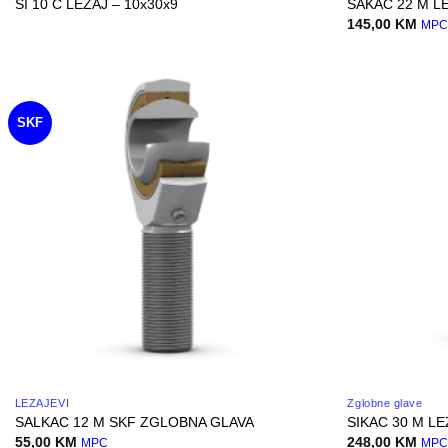
SI 10 C LEZAJ – 10x30x9
SAKAC 22 M LE
145,00
KM
MP
SKF
LEŽAJEVI
Zglobne glave
SALKAC 12 M SKF ZGLOBNA GLAVA
SIKAC 30 M LE
55,00
KM
248,00
KM
MPC
MP