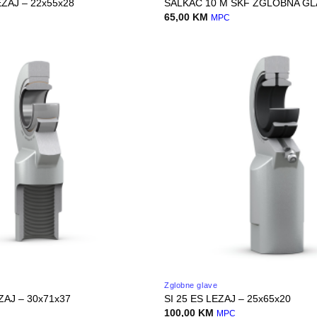
ZAJ – 22x55x28
SALKAC 10 M SKF ZGLOBNA GL
65,00
KM
C
MPC
Zglobne glave
ZAJ – 30x71x37
SI 25 ES LEZAJ – 25x65x20
100,00
KM
C
MPC