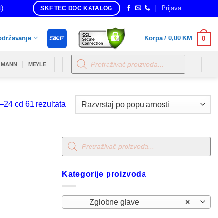
t)
Prijava
SKF TEC DOC KATALOG
održavanje
Korpa /
0,00
KM
0
Products
search
MANN
MEYLE
Sorted
–24 od 61 rezultata
by
popularity
Products
search
Kategorije proizvoda
Zglobne glave
×