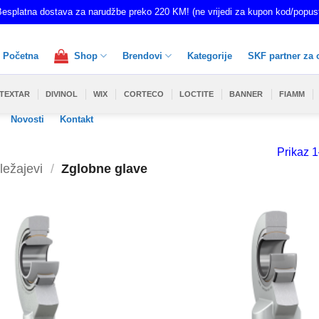
esplatna dostava za narudžbe preko 220 KM! (ne vrijedi za kupon kod/popus
Početna
Shop
Brendovi
Kategorije
SKF partner za 
TEXTAR
DIVINOL
WIX
CORTECO
LOCTITE
BANNER
FIAMM
Novosti
Kontakt
Prikaz 1
ležajevi
/
Zglobne glave