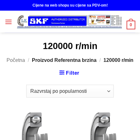
Skip
Cijene na web shopu su cijene sa PDV-om!
to
content
0
120000 r/min
Početna
/
Proizvod Referentna brzina
/
120000 r/min
Filter