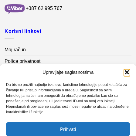
+387 62 995 767
Korisni linkovi
Moj račun
Polica privatnosti
Upravljajte saglasnostima
Akcijski proizvodi
Kontakt info
Da bismo pružili najbolje iskustvo, koristimo tehnologije poput kolačića za
čuvanje i/ili pristup informacijama o uređaju. Saglasnost sa ovim
tehnologijama će nam omogućiti da obrađujemo podatke kao što su
Novosti
ponašanje pri pregledanju ili jedinstveni ID-ovi na ovoj veb lokaciji.
Nepristanak ili povlačenje saglasnosti može negativno uticati na određene
karakteristike i funkcije.
Sistem mjerenja vibracija – TURBO BLOWER
Prihvati
Sistem mjerenja vibracija – papir mašina 4