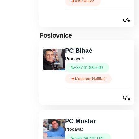
Amir Mujkić
Poslovnice
PC Bihać
Prodavač
+387 61 825 009
Muharem Halilivić
PC Mostar
Prodavač
+387 60 320 1161