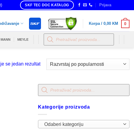
t)
Prijava
SKF TEC DOC KATALOG
održavanje
Korpa /
0,00
KM
0
Products
search
MANN
MEYLE
je se jedan rezultat
Products
search
Kategorije proizvoda
Odaberi kategoriju