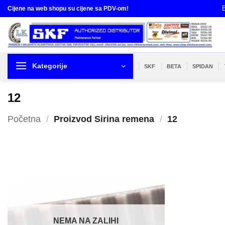
Skip
B
Cijene na web shopu su cijene sa PDV-om!
to
content
Kategorije
SKF
BETA
SPIDAN
12
Početna
/
Proizvod Sirina remena
/
12
NEMA NA ZALIHI