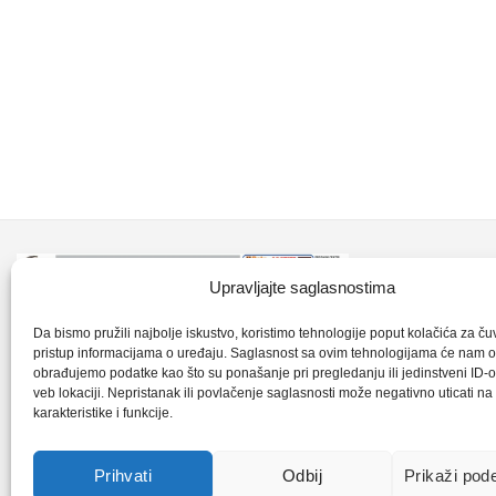
Kontakt inf
Upravljajte saglasnostima
+387 35 7
CLK-Interpromet d.o.o. posluje u sastavu
Da bismo pružili najbolje iskustvo, koristimo tehnologije poput kolačića za čuva
pristup informacijama o uređaju. Saglasnost sa ovim tehnologijama će nam 
grupe SKF distributera od 1996. godine,
obrađujemo podatke kao što su ponašanje pri pregledanju ili jedinstveni ID-o
clkm@bih.
gdje s ponosom mozemo reci da smo
veb lokaciji. Nepristanak ili povlačenje saglasnosti može negativno uticati n
karakteristike i funkcije.
najveci distributer SKF-a na podrucju
+38
Bosne i Hercegovine,.
Prihvati
Odbij
Prikaži pod