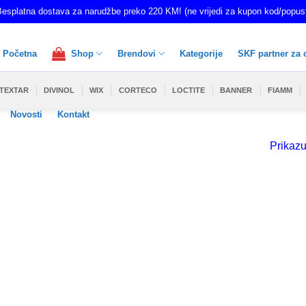
esplatna dostava za narudžbe preko 220 KM! (ne vrijedi za kupon kod/popus
Početna
Shop
Brendovi
Kategorije
SKF partner za 
TEXTAR
DIVINOL
WIX
CORTECO
LOCTITE
BANNER
FIAMM
Novosti
Kontakt
Prikazu