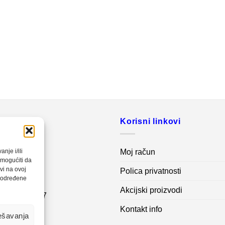
o
Korisni linkovi
20 560
Moj račun
nje i/ili
omogućiti da
vi na ovoj
Polica privatnosti
net.ba
a određene
Akcijski proizvodi
7 62 995 767
Kontakt info
ešavanja