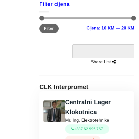
Filter cijena
Minimalna
Maksimalna
Cijena:
10 KM
—
20 KM
Filter
cijena
cijena
Share List
CLK Interpromet
Centralni Lager
Klokotnica
Mr. Ing. Elektrotehnike
+387 62 995 767