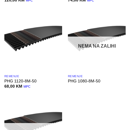
120,00
KM
74,00
KM
MPC
MPC
NEMA NA ZALIHI
REMENJE
REMENJE
PHG 1120-8M-50
PHG 1080-8M-50
68,00
KM
MPC