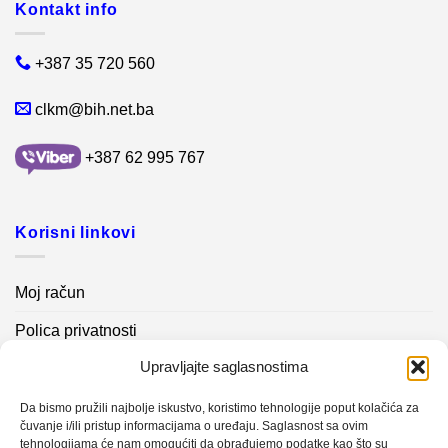
Kontakt info
+387 35 720 560
clkm@bih.net.ba
+387 62 995 767
Korisni linkovi
Moj račun
Polica privatnosti
Upravljajte saglasnostima
Akcijski proizvodi
Kontakt info
Da bismo pružili najbolje iskustvo, koristimo tehnologije poput kolačića za
čuvanje i/ili pristup informacijama o uređaju. Saglasnost sa ovim
tehnologijama će nam omogućiti da obrađujemo podatke kao što su