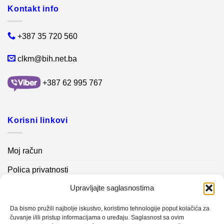
Kontakt info
+387 35 720 560
clkm@bih.net.ba
+387 62 995 767
Korisni linkovi
Moj račun
Polica privatnosti
Upravljajte saglasnostima
Akcijski proizvodi
Kontakt info
Da bismo pružili najbolje iskustvo, koristimo tehnologije poput kolačića za
čuvanje i/ili pristup informacijama o uređaju. Saglasnost sa ovim