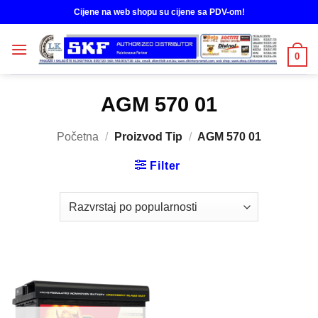
Skip
Cijene na web shopu su cijene sa PDV-om!
to
content
0
AGM 570 01
Početna
/
Proizvod Tip
/
AGM 570 01
Filter