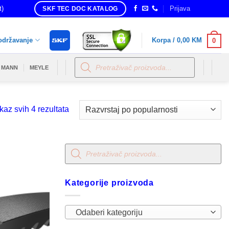
t)
Prijava
SKF TEC DOC KATALOG
održavanje
Korpa /
0,00
KM
0
Products
search
MANN
MEYLE
Sorted
kaz svih 4 rezultata
by
popularity
Products
search
Kategorije proizvoda
Odaberi kategoriju