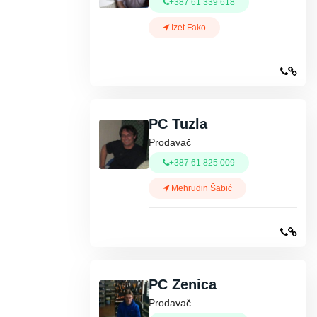
+387 61 339 618
Izet Fako
PC Tuzla
Prodavač
+387 61 825 009
Mehrudin Šabić
PC Zenica
Prodavač