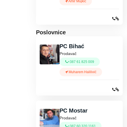
Amir Mujkić
Poslovnice
PC Bihać
Prodavač
+387 61 825 009
Muharem Halilivić
PC Mostar
Prodavač
+387 60 320 1161