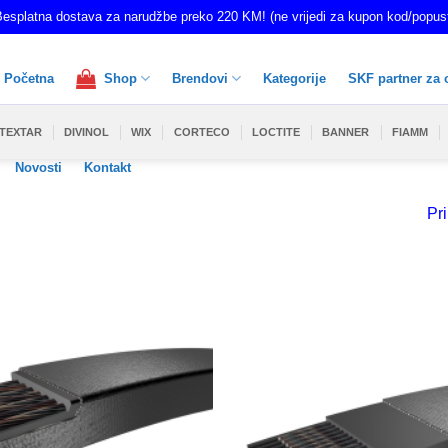
esplatna dostava za narudžbe preko 220 KM! (ne vrijedi za kupon kod/popus
Početna
Shop
Brendovi
Kategorije
SKF partner za 
TEXTAR
DIVINOL
WIX
CORTECO
LOCTITE
BANNER
FIAMM
Novosti
Kontakt
Pri