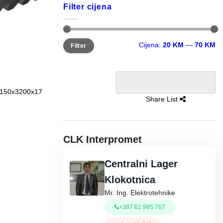
Filter cijena
Minimalna
Maksimalna
Cijena:
20 KM
—
70 KM
Filter
cijena
cijena
150x3200x17
Share List
CLK Interpromet
Centralni Lager
Klokotnica
Mr. Ing. Elektrotehnike
+387 62 995 767