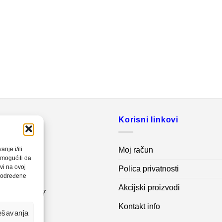
o
Korisni linkovi
20 560
Moj račun
nje i/ili
omogućiti da
vi na ovoj
Polica privatnosti
net.ba
a određene
Akcijski proizvodi
7 62 995 767
Kontakt info
ešavanja