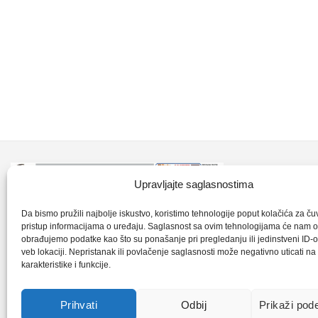
Kontakt inf
Upravljajte saglasnostima
+387 35 7
CLK-Interpromet d.o.o. posluje u sastavu
Da bismo pružili najbolje iskustvo, koristimo tehnologije poput kolačića za čuva
pristup informacijama o uređaju. Saglasnost sa ovim tehnologijama će nam 
grupe SKF distributera od 1996. godine,
obrađujemo podatke kao što su ponašanje pri pregledanju ili jedinstveni ID-o
clkm@bih.
gdje s ponosom mozemo reci da smo
veb lokaciji. Nepristanak ili povlačenje saglasnosti može negativno uticati n
karakteristike i funkcije.
najveci distributer SKF-a na podrucju
+38
Bosne i Hercegovine,.
Prihvati
Odbij
Prikaži pod