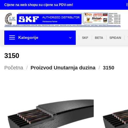
Skip
B
Cijene na web shopu su cijene sa PDV-om!
to
content
Kategorije
SKF
BETA
SPIDAN
3150
Početna
/
Proizvod Unutarnja duzina
/
3150