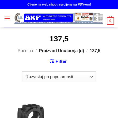
Skip
Cijene na web shopu su cijene sa PDV-om!
to
content
0
137,5
Početna
/
Proizvod Unutarnja (d)
/
137,5
Filter