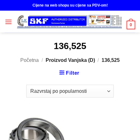
Skip
Cijene na web shopu su cijene sa PDV-om!
to
content
0
136,525
Početna
/
Proizvod Vanjska (D)
/
136,525
Filter