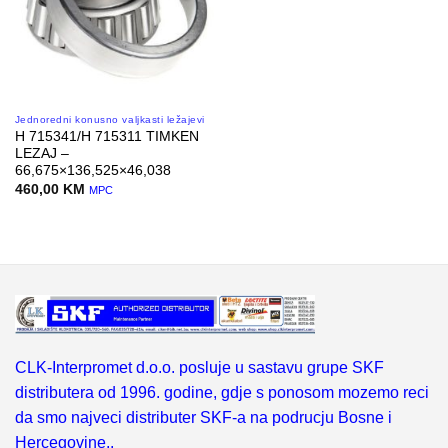
Jednoredni konusno valjkasti ležajevi
H 715341/H 715311 TIMKEN
LEZAJ –
66,675×136,525×46,038
460,00
KM
MPC
CLK-Interpromet d.o.o. posluje u sastavu grupe SKF
distributera od 1996. godine, gdje s ponosom mozemo reci
da smo najveci distributer SKF-a na podrucju Bosne i
Hercegovine,.