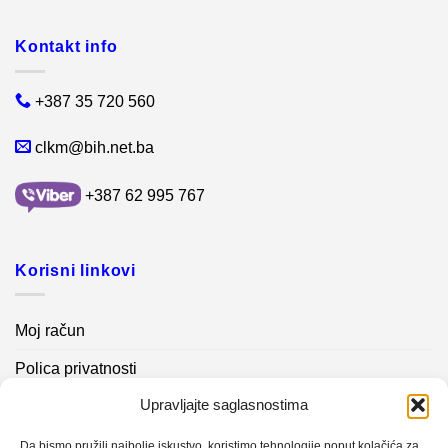
Kontakt info
+387 35 720 560
clkm@bih.net.ba
+387 62 995 767
Korisni linkovi
Moj račun
Polica privatnosti
Upravljajte saglasnostima
Akcijski proizvodi
Kontakt info
Da bismo pružili najbolje iskustvo, koristimo tehnologije poput kolačića za