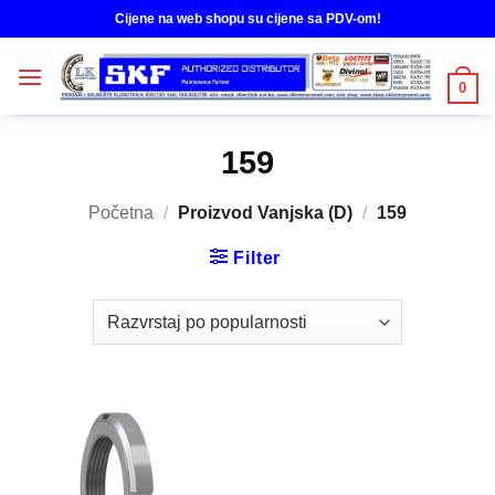
Skip
Cijene na web shopu su cijene sa PDV-om!
to
content
0
159
Početna
/
Proizvod Vanjska (D)
/
159
Filter