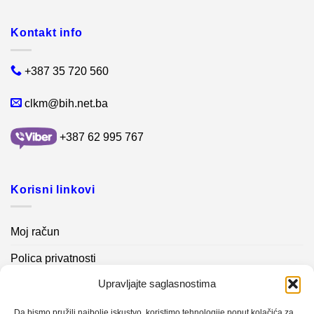
Kontakt info
+387 35 720 560
clkm@bih.net.ba
+387 62 995 767
Korisni linkovi
Moj račun
Polica privatnosti
Upravljajte saglasnostima
Akcijski proizvodi
Kontakt info
Da bismo pružili najbolje iskustvo, koristimo tehnologije poput kolačića za