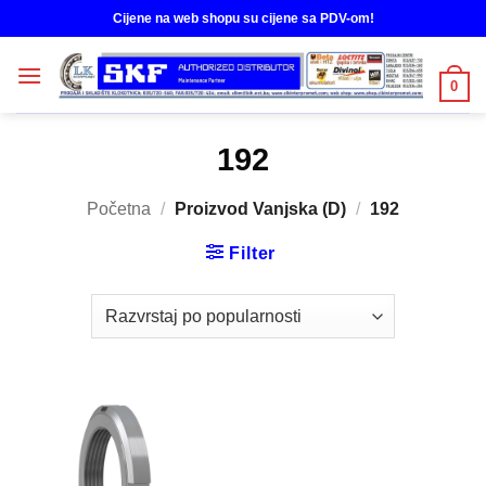
Skip
Cijene na web shopu su cijene sa PDV-om!
to
content
0
192
Početna
/
Proizvod Vanjska (D)
/
192
Filter