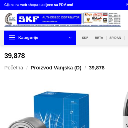
Skip
B
Cijene na web shopu su cijene sa PDV-om!
to
content
Kategorije
SKF
BETA
SPIDAN
39,878
Početna
/
Proizvod Vanjska (D)
/
39,878