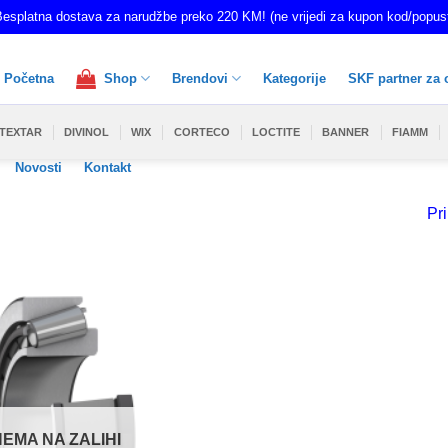
esplatna dostava za narudžbe preko 220 KM! (ne vrijedi za kupon kod/popus
Početna
Shop
Brendovi
Kategorije
SKF partner za 
TEXTAR
DIVINOL
WIX
CORTECO
LOCTITE
BANNER
FIAMM
Novosti
Kontakt
Pri
NEMA NA ZALIHI