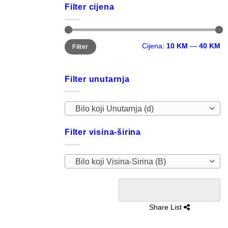
Filter cijena
Minimalna
Maksimalna
Cijena:
10 KM
—
40 KM
Filter
cijena
cijena
Filter unutarnja
Bilo koji Unutarnja (d)
Filter visina-širina
Bilo koji Visina-Sirina (B)
Share List