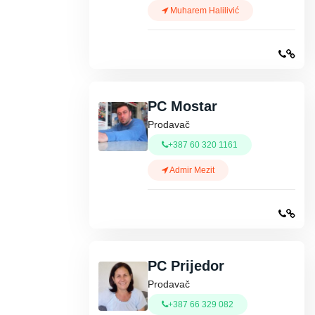
Muharem Halilivić
PC Mostar
Prodavač
+387 60 320 1161
Admir Mezit
PC Prijedor
Prodavač
+387 66 329 082