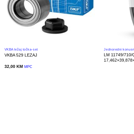
VKBA ležaj točka-set
Jednoredni konusno
LM 11749/710/
VKBA 529 LEZAJ
17,462×39,878
32,00
KM
MPC