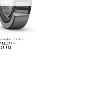
 valjkasti ležajevi
Q LEZAJ –
×13,843